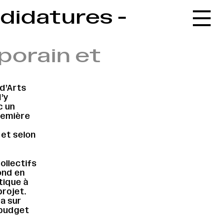
ndidatures -
Accueil
Le réseau
porain et
L'agenda
La carte
 d’Arts
Le festival
→
’y
c un
Le lieu
première
Les ressources
 et selon
Le journal
ollectifs
Contact
ond en
tique à
Recherche
projet.
a sur
 budget