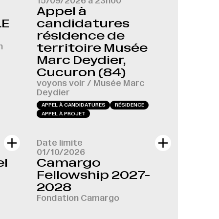
15/09/2026 à 23h00
Appel à
LE
candidatures
résidence de
n
territoire Musée
Marc Deydier,
Cucuron (84)
voyons voir / Musée Marc
Deydier
APPEL À CANDIDATURES
RÉSIDENCE
APPEL À PROJET
Date limite
01/10/2026
el
Camargo
Fellowship 2027-
2028
Fondation Camargo