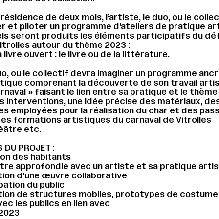
ésidence de deux mois, l’artiste, le duo, ou le collec
r et piloter un programme d’ateliers de pratique ar
ls seront produits les éléments participatifs du déf
itrolles autour du thème 2023 :
 livre ouvert : le livre ou de la littérature.
 duo, ou le collectif devra imaginer un programme anc
tique comprenant la découverte de son travail artis
rnaval » faisant le lien entre sa pratique et le thème
s interventions, une idée précise des matériaux, de
s employées pour la réalisation du char et des pass
res formations artistiques du carnaval de Vitrolles
éâtre etc.
 DU PROJET :
tion des habitants
tre approfondie avec un artiste et sa pratique arti
ation d’une œuvre collaborative
pation du public
ation de structures mobiles, prototypes de costume
ec les publics en lien avec
 2023