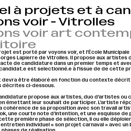
l à projets et à ca
ns voir - Vitrolles
ons voir art contem
itoire
ojet est porté par voyons voir, et l’École Municipale
trolles - voyons voir
orges Lapierre de Vitrolles. Il propose aux artistes d
 acte de candidature dans un premier temps et ave
a candidat.e est selectionné.e à l’issue de de cette 
 devra être élaboré en fonction du contexte décrit
s décrites ci-dessous.
andidature propose aux artistes, duo d’artistes ou c
n émettant leur souhait de participer. L’artiste rép
 cohérence de sa proposition avec son travail artis
ok, une courte note d’intention, et une esquisse de 
ette première phase de sélection, il ou elle déploier
 entretien individuel « son projet carnaval » avec un
s phases de réalisation.