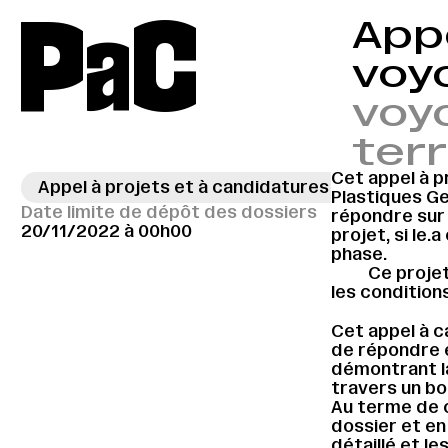
P
a
C
Appe
voyo
voy
terr
Cet appel à pr
Appel à projets et à candidatures - résidence Vi
Plastiques Ge
Date limite de dépôt des dossiers
répondre sur
20/11/2022 à 00h00
projet, si le.
phase.
Ce projet
les condition
Cet appel à c
de répondre e
démontrant la
travers un bo
Au terme de c
dossier et en
détaillé et le