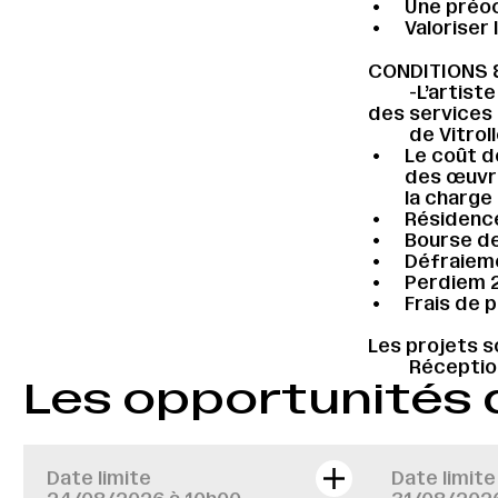
Une préo
Valoriser
CONDITIONS 
-L’artiste
des services 
de Vitroll
Le coût d
des œuvre
la charge
Résidenc
Bourse d
Défraieme
Perdiem 
Frais de 
Les projets s
Réception
Les opportunités
Date limite
Date limite