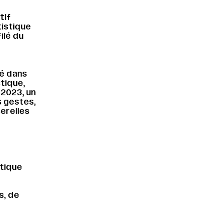
tif
tistique
ilé du
ré dans
tique,
 2023, un
s gestes,
erelles
stique
s, de