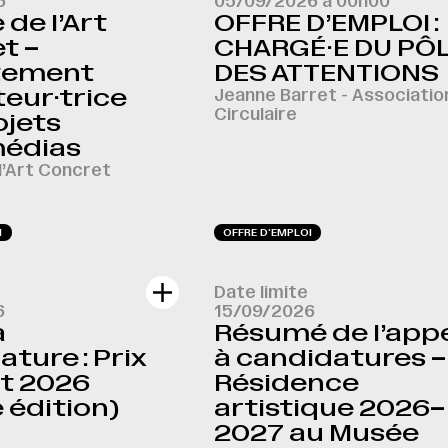
6
05/09/2026 à 00h00
de l’Art
OFFRE D’EMPLOI :
t –
CHARGÉ·E DU PÔ
tement
DES ATTENTIONS
eur·trice
Jeanne Barret - Associatio
Circulaire
ojets
médias
l’Art Concret
I
OFFRE D‘EMPLOI
Date limite
6
15/09/2026
à
Résumé de l’app
ture : Prix
à candidatures –
t 2026
Résidence
 édition)
artistique 2026–
2027 au Musée