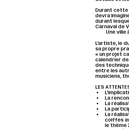
Durant cette r
devra imagine
durant lesque
Carnaval de V
Une ville à
L’artiste, le
sa propre pra
« un projet ca
calendrier de
des technique
entre les aut
musiciens, th
LES ATTENTES
L’implica
La rencon
La réalis
La partici
La réalis
coiffes av
le thème