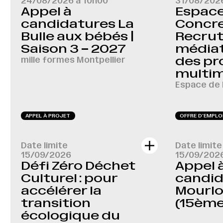
24/08/2026 à 10h00
31/08/202
Appel à
Espace 
candidatures La
Concre
Bulle aux bébés |
Recru
Saison 3 – 2027
médiat
mille formes Montpellier
des pr
multi
Espace de 
APPEL À PROJET
OFFRE D‘EMPLO
Date limite
Date limite
15/09/2026
15/09/202
Défi Zéro Déchet
Appel 
Culturel : pour
candida
accélérer la
Mourlo
transition
(15ème
écologique du