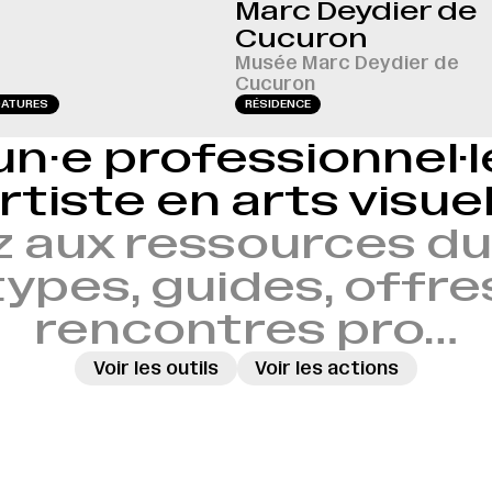
Marc Deydier de
Cucuron
Musée Marc Deydier de
Cucuron
DATURES
RÉSIDENCE
un·e professionnel·
rtiste en arts visue
 aux ressources du 
ypes, guides, offre
rencontres pro…
Voir les outils
Voir les actions
→