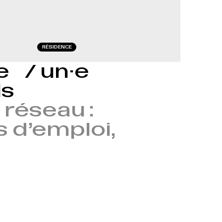
RÉSIDENCE
le / un·e
ls
réseau :
s d’emploi,
→