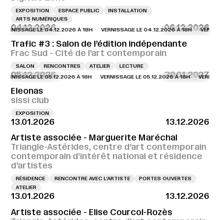
EXPOSITION
ESPACE PUBLIC
INSTALLATION
ARTS NUMÉRIQUES
04.12.2026
06.12.2026
SSAGE LE 04.12.2026 À 18H
VERNISSAGE LE 04.12.2026 À 18H
VERNISSAGE L
Trafic #3 : Salon de l’édition indépendante
Frac Sud - Cité de l’art contemporain
SALON
RENCONTRES
ATELIER
LECTURE
05.12.2026
30.01.2027
SSAGE LE 05.12.2026 À 18H
VERNISSAGE LE 05.12.2026 À 18H
VERNISSAGE LE
Eleonas
sissi club
EXPOSITION
13.01.2026
13.12.2026
Artiste associée - Marguerite Maréchal
Triangle-Astérides, centre d’art contemporain
contemporain d’intérêt national et résidence
d’artistes
RÉSIDENCE
RENCONTRE AVEC L’ARTISTE
PORTES OUVERTES
ATELIER
13.01.2026
13.12.2026
Artiste associée - Elise Courcol-Rozès