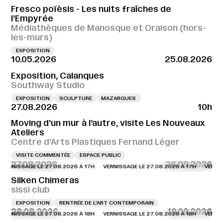
Fresco poïèsis - Les nuits fraîches de
l’Empyrée
Médiathèques de Manosque et Oraison (hors-
les-murs)
EXPOSITION
10.05.2026
25.08.2026
Exposition, Calanques
Southway Studio
EXPOSITION
SCULPTURE
MAZARGUES
27.08.2026
10h
Moving d’un mur à l’autre, visite Les Nouveaux
Ateliers
Centre d’Arts Plastiques Fernand Léger
VISITE COMMENTÉE
ESPACE PUBLIC
27.08.2026
26.09.2026
SSAGE LE 27.08.2026 À 17H
VERNISSAGE LE 27.08.2026 À 17H
VERNISSAGE 
Silken Chimeras
sissi club
EXPOSITION
RENTRÉE DE L'ART CONTEMPORAIN
28.08.2026
19.09.2026
SSAGE LE 27.08.2026 À 18H
VERNISSAGE LE 27.08.2026 À 18H
VERNISSAGE 