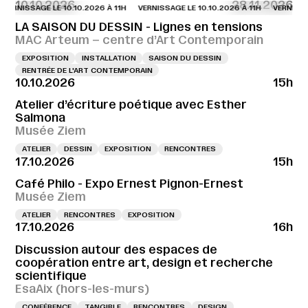
10.10.2026
28.11.2026
SSAGE LE 10.10.2026 À 11H
VERNISSAGE LE 10.10.2026 À 11H
VERNISSAGE LE 
LA SAISON DU DESSIN - Lignes en tensions
MAC Arteum – centre d’Art Contemporain
EXPOSITION
INSTALLATION
SAISON DU DESSIN
RENTRÉE DE L'ART CONTEMPORAIN
10.10.2026
15h
Atelier d’écriture poétique avec Esther
Salmona
Musée Ziem
ATELIER
DESSIN
EXPOSITION
RENCONTRES
17.10.2026
15h
Café Philo - Expo Ernest Pignon-Ernest
Musée Ziem
ATELIER
RENCONTRES
EXPOSITION
17.10.2026
16h
Discussion autour des espaces de
coopération entre art, design et recherche
scientifique
EsaAix (hors-les-murs)
CONFÉRENCE
TANGIBLE
RENCONTRES
DESIGN