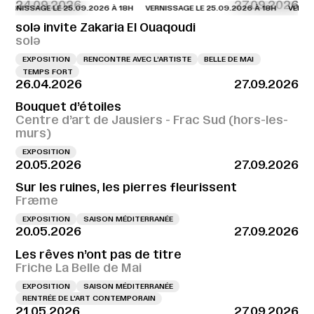
24.09.2026
27.09.2026
SSAGE LE 25.09.2026 À 18H
VERNISSAGE LE 25.09.2026 À 18H
VERNISSAGE 
solə invite Zakaria El Ouaqoudi
solə
EXPOSITION
RENCONTRE AVEC L’ARTISTE
BELLE DE MAI
TEMPS FORT
26.04.2026
27.09.2026
Bouquet d’étoiles
Centre d’art de Jausiers - Frac Sud (hors-les-
murs)
EXPOSITION
20.05.2026
27.09.2026
Sur les ruines, les pierres fleurissent
Fræme
EXPOSITION
SAISON MÉDITERRANÉE
20.05.2026
27.09.2026
Les rêves n’ont pas de titre
Friche La Belle de Mai
EXPOSITION
SAISON MÉDITERRANÉE
RENTRÉE DE L'ART CONTEMPORAIN
21.05.2026
27.09.2026