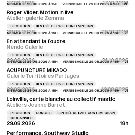
27.08.2026
17.10.2026
SSAGE LE 29.08.2026 À 15H
VERNISSAGE LE 29.08.2026 À 15H
VERNISSAGE 
Roger Vilder. Motion in live
Atelier-galerie Zemma
EXPOSITION
RENTRÉE DE L'ART CONTEMPORAIN
29.08.2026
09.10.2026
SSAGE LE 29.08.2026 À 16H
VERNISSAGE LE 29.08.2026 À 16H
VERNISSAGE 
En attendant la foudre
Nendo Galerie
EXPOSITION
RENTRÉE DE L'ART CONTEMPORAIN
29.08.2026
31.10.2026
SSAGE LE 29.08.2026 À 18H
VERNISSAGE LE 29.08.2026 À 18H
VERNISSAGE 
ACUPUNCTURE MIKADO
Galerie Territoires Partagés
EXPOSITION
RENTRÉE DE L'ART CONTEMPORAIN
29.08.2026
19.09.2026
SSAGE LE 29.08.2026 À 18H
VERNISSAGE LE 29.08.2026 À 18H
VERNISSAGE 
Loinville, carte blanche au collectif mastic
Ateliers Jeanne Barret
EXPOSITION
CONCERT
RENTRÉE DE L'ART CONTEMPORAIN
BOUGAINVILLE
29.08.2026
18h
Performance, Southway Studio