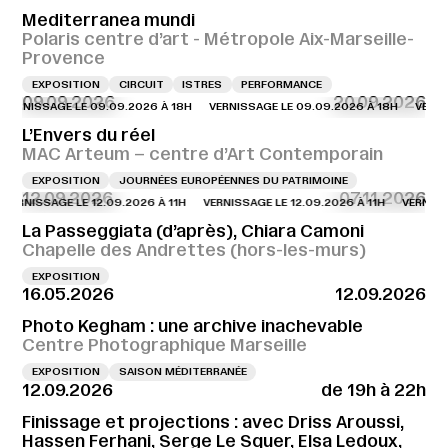
Mediterranea mundi
Polaris centre d’art - Métropole Aix-Marseille-
Provence
EXPOSITION
CIRCUIT
ISTRES
PERFORMANCE
09.09.2026
20.09.2026
SSAGE LE 09.09.2026 À 18H
VERNISSAGE LE 09.09.2026 À 18H
VERNISSAGE 
L’Envers du réel
MAC Arteum – centre d’Art Contemporain
EXPOSITION
JOURNÉES EUROPÉENNES DU PATRIMOINE
12.09.2026
07.11.2026
SSAGE LE 12.09.2026 À 11H
VERNISSAGE LE 12.09.2026 À 11H
VERNISSAGE LE
La Passeggiata (d’après), Chiara Camoni
Chapelle des Andrettes (hors-les-murs)
EXPOSITION
16.05.2026
12.09.2026
Photo Kegham : une archive inachevable
Centre Photographique Marseille
EXPOSITION
SAISON MÉDITERRANÉE
12.09.2026
de 19h à 22h
Finissage et projections : avec Driss Aroussi,
Hassen Ferhani, Serge Le Squer, Elsa Ledoux,