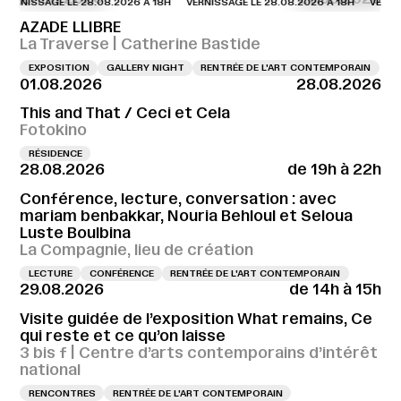
SSAGE LE 28.08.2026 À 18H
VERNISSAGE LE 28.08.2026 À 18H
VERNISSAGE 
AZADE LLIBRE
La Traverse | Catherine Bastide
EXPOSITION
GALLERY NIGHT
RENTRÉE DE L'ART CONTEMPORAIN
01.08.2026
28.08.2026
This and That / Ceci et Cela
Fotokino
RÉSIDENCE
28.08.2026
de 19h à 22h
Conférence, lecture, conversation : avec
mariam benbakkar, Nouria Behloul et Seloua
Luste Boulbina
La Compagnie, lieu de création
LECTURE
CONFÉRENCE
RENTRÉE DE L'ART CONTEMPORAIN
29.08.2026
de 14h à 15h
Visite guidée de l’exposition What remains, Ce
qui reste et ce qu’on laisse
3 bis f | Centre d’arts contemporains d’intérêt
national
RENCONTRES
RENTRÉE DE L'ART CONTEMPORAIN