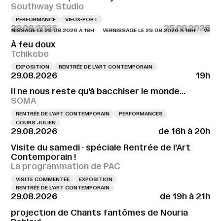
Southway Studio
PERFORMANCE
VIEUX-PORT
29.08.2026
25.09.2026
SSAGE LE 29.08.2026 À 18H
VERNISSAGE LE 29.08.2026 À 18H
VERNISSAGE 
À feu doux
Tchikebe
EXPOSITION
RENTRÉE DE L'ART CONTEMPORAIN
29.08.2026
19h
Il ne nous reste qu’à bacchiser le monde…
SOMA
RENTRÉE DE L'ART CONTEMPORAIN
PERFORMANCES
COURS JULIEN
29.08.2026
de 16h à 20h
Visite du samedi · spéciale Rentrée de l’Art
Contemporain !
La programmation de PAC
VISITE COMMENTÉE
EXPOSITION
RENTRÉE DE L'ART CONTEMPORAIN
29.08.2026
de 19h à 21h
projection de Chants fantômes de Nouria