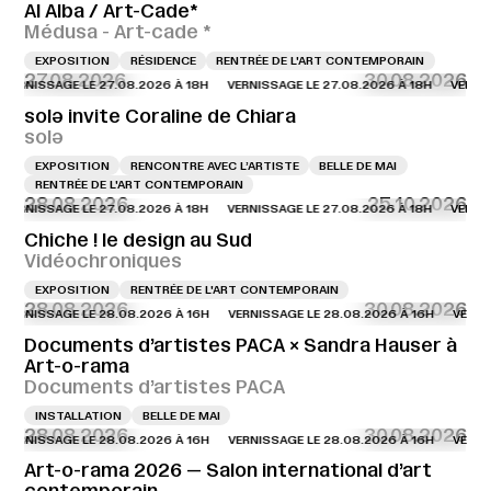
Al Alba / Art-Cade*
Médusa - Art-cade *
EXPOSITION
RÉSIDENCE
RENTRÉE DE L'ART CONTEMPORAIN
27.08.2026
30.08.2026
SSAGE LE 27.08.2026 À 18H
VERNISSAGE LE 27.08.2026 À 18H
VERNISSAGE 
solə invite Coraline de Chiara
solə
EXPOSITION
RENCONTRE AVEC L’ARTISTE
BELLE DE MAI
RENTRÉE DE L'ART CONTEMPORAIN
28.08.2026
25.10.2026
SSAGE LE 27.08.2026 À 18H
VERNISSAGE LE 27.08.2026 À 18H
VERNISSAGE 
Chiche ! le design au Sud
Vidéochroniques
EXPOSITION
RENTRÉE DE L'ART CONTEMPORAIN
28.08.2026
30.08.2026
SSAGE LE 28.08.2026 À 16H
VERNISSAGE LE 28.08.2026 À 16H
VERNISSAGE 
Documents d’artistes PACA × Sandra Hauser à
Art-o-rama
Documents d’artistes PACA
INSTALLATION
BELLE DE MAI
28.08.2026
30.08.2026
SSAGE LE 28.08.2026 À 16H
VERNISSAGE LE 28.08.2026 À 16H
VERNISSAGE 
Art-o-rama 2026 — Salon international d’art