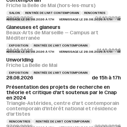
contemporain
Friche la Belle de Mai (hors-les-murs)
SALON
RENTRÉE DE L'ART CONTEMPORAIN
RENCONTRES
29.08.2026
04.10.2026
SSAGE LE 28.08.2026 À 17H
VERNISSAGE LE 28.08.2026 À 17H
VERNISSAGE 
Glaneuses et glaneurs
Beaux-Arts de Marseille — Campus art
Méditerranée
EXPOSITION
RENTRÉE DE L'ART CONTEMPORAIN
29.08.2026
11.10.2026
SSAGE LE 28.08.2026 À 17H
VERNISSAGE LE 28.08.2026 À 17H
VERNISSAGE 
Unworlding
Friche La Belle de Mai
EXPOSITION
RENTRÉE DE L'ART CONTEMPORAIN
28.08.2026
de 15h à 17h
Présentation des projets de recherche en
théorie et critique d’art soutenus par le Cnap
en 2024
Triangle-Astérides, centre d’art contemporain
contemporain d’intérêt national et résidence
d’artistes
RENCONTRES
RENTRÉE DE L'ART CONTEMPORAIN
27.08.2026
20.09.2026