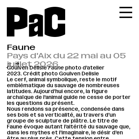
Faune
Pays d'Aix du 22 mai au 05
juillet 2026
←
→
Goulven Delisle
Faune
photo d’atelier
2023. Crédit photo Goulven Delisle
Le cerf, animal symbolique, reste le motif
emblématique du sauvage de nombreuses
latitudes. Aujourd’hui encore, la figure
archaïque de l’animal guide ne cesse de porter
les questions du présent.
Nous rendons sa présence, condensée dans
ses bois et sa verticalité, au travers d’un
groupe de sculpture de plâtre. Le titre de
Faune évoque autant l’altérité du sauvage que,
dans les mythes et l’imaginaire, le désir d’en
être au plus près. Cette tension entre