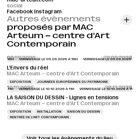
social
Facebook
Instagram
Autres évènements
proposés par MAC
Arteum – centre d’Art
Contemporain
09.09.2026
20.09.2026
6 À 18H
VERNISSAGE LE 09.09.2026 À 18H
VERNISSAGE LE 09.09.2026 À 18
L’Envers du réel
MAC Arteum – centre d’Art Contemporain
EXPOSITION
JOURNÉES EUROPÉENNES DU PATRIMOINE
10.10.2026
28.11.2026
6 À 11H
VERNISSAGE LE 10.10.2026 À 11H
VERNISSAGE LE 10.10.2026 À 11H
LA SAISON DU DESSIN - Lignes en tensions
MAC Arteum – centre d’Art Contemporain
EXPOSITION
INSTALLATION
SAISON DU DESSIN
RENTRÉE DE L'ART CONTEMPORAIN
Voir tous les évènements du lieu