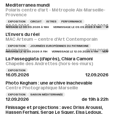
Mediterranea mundi
Polaris centre d’art - Métropole Aix-Marseille-
Provence
EXPOSITION
CIRCUIT
ISTRES
PERFORMANCE
09.09.2026
20.09.2026
NISSAGE LE 09.09.2026 À 18H
VERNISSAGE LE 09.09.2026 À 18H
VERNISSAG
L’Envers du réel
MAC Arteum – centre d’Art Contemporain
EXPOSITION
JOURNÉES EUROPÉENNES DU PATRIMOINE
12.09.2026
07.11.2026
NISSAGE LE 12.09.2026 À 11H
VERNISSAGE LE 12.09.2026 À 11H
VERNISSAGE 
La Passeggiata (d’après), Chiara Camoni
Chapelle des Andrettes (hors-les-murs)
EXPOSITION
16.05.2026
12.09.2026
Photo Kegham : une archive inachevable
Centre Photographique Marseille
EXPOSITION
SAISON MÉDITERRANÉE
12.09.2026
de 19h à 22h
Finissage et projections : avec Driss Aroussi,
Hassen Ferhani, Serge Le Squer, Elsa Ledoux,