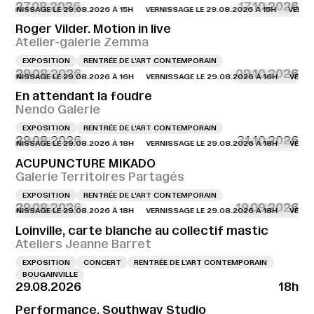
27.08.2026
17.10.2026
NISSAGE LE 29.08.2026 À 15H
VERNISSAGE LE 29.08.2026 À 15H
VERNISSAG
Roger Vilder. Motion in live
Atelier-galerie Zemma
EXPOSITION
RENTRÉE DE L'ART CONTEMPORAIN
29.08.2026
09.10.2026
NISSAGE LE 29.08.2026 À 16H
VERNISSAGE LE 29.08.2026 À 16H
VERNISSAG
En attendant la foudre
Nendo Galerie
EXPOSITION
RENTRÉE DE L'ART CONTEMPORAIN
29.08.2026
31.10.2026
NISSAGE LE 29.08.2026 À 18H
VERNISSAGE LE 29.08.2026 À 18H
VERNISSAG
ACUPUNCTURE MIKADO
Galerie Territoires Partagés
EXPOSITION
RENTRÉE DE L'ART CONTEMPORAIN
29.08.2026
19.09.2026
NISSAGE LE 29.08.2026 À 18H
VERNISSAGE LE 29.08.2026 À 18H
VERNISSAG
Loinville, carte blanche au collectif mastic
Ateliers Jeanne Barret
EXPOSITION
CONCERT
RENTRÉE DE L'ART CONTEMPORAIN
BOUGAINVILLE
29.08.2026
18h
Performance, Southway Studio