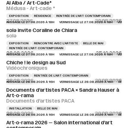
Al Alba / Art-Cade*
Médusa - Art-cade *
EXPOSITION
RÉSIDENCE
RENTRÉE DE L'ART CONTEMPORAIN
27.08.2026
30.08.2026
NISSAGE LE 27.08.2026 À 18H
VERNISSAGE LE 27.08.2026 À 18H
VERNISSAG
solə invite Coraline de Chiara
solə
EXPOSITION
RENCONTRE AVEC L’ARTISTE
BELLE DE MAI
RENTRÉE DE L'ART CONTEMPORAIN
28.08.2026
25.10.2026
NISSAGE LE 27.08.2026 À 18H
VERNISSAGE LE 27.08.2026 À 18H
VERNISSAG
Chiche ! le design au Sud
Vidéochroniques
EXPOSITION
RENTRÉE DE L'ART CONTEMPORAIN
28.08.2026
30.08.2026
NISSAGE LE 28.08.2026 À 16H
VERNISSAGE LE 28.08.2026 À 16H
VERNISSAG
Documents d’artistes PACA × Sandra Hauser à
Art-o-rama
Documents d’artistes PACA
INSTALLATION
BELLE DE MAI
28.08.2026
30.08.2026
NISSAGE LE 28.08.2026 À 16H
VERNISSAGE LE 28.08.2026 À 16H
VERNISSAG
Art-o-rama 2026 — Salon international d’art