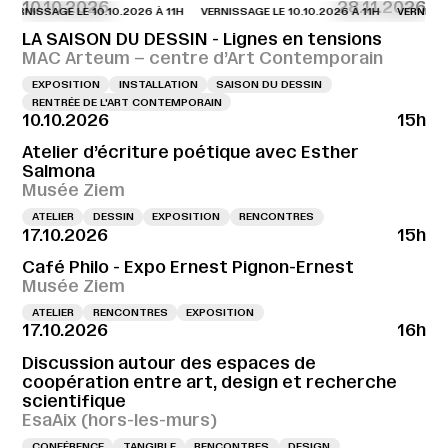
10.10.2026
28.11.2026
NISSAGE LE 10.10.2026 À 11H
VERNISSAGE LE 10.10.2026 À 11H
VERNISSAGE L
LA SAISON DU DESSIN - Lignes en tensions
MAC Arteum – centre d’Art Contemporain
EXPOSITION
INSTALLATION
SAISON DU DESSIN
RENTRÉE DE L'ART CONTEMPORAIN
10.10.2026
15h
Atelier d’écriture poétique avec Esther
Salmona
Musée Ziem
ATELIER
DESSIN
EXPOSITION
RENCONTRES
17.10.2026
15h
Café Philo - Expo Ernest Pignon-Ernest
Musée Ziem
ATELIER
RENCONTRES
EXPOSITION
17.10.2026
16h
Discussion autour des espaces de
coopération entre art, design et recherche
scientifique
EsaAix (hors-les-murs)
CONFÉRENCE
TANGIBLE
RENCONTRES
DESIGN