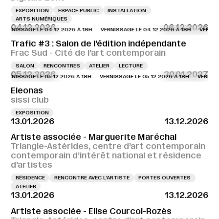
EXPOSITION
ESPACE PUBLIC
INSTALLATION
ARTS NUMÉRIQUES
04.12.2026
06.12.2026
NISSAGE LE 04.12.2026 À 18H
VERNISSAGE LE 04.12.2026 À 18H
VERNISSAGE
Trafic #3 : Salon de l’édition indépendante
Frac Sud - Cité de l’art contemporain
SALON
RENCONTRES
ATELIER
LECTURE
05.12.2026
30.01.2027
NISSAGE LE 05.12.2026 À 18H
VERNISSAGE LE 05.12.2026 À 18H
VERNISSAGE 
Eleonas
sissi club
EXPOSITION
13.01.2026
13.12.2026
Artiste associée - Marguerite Maréchal
Triangle-Astérides, centre d’art contemporain
contemporain d’intérêt national et résidence
d’artistes
RÉSIDENCE
RENCONTRE AVEC L’ARTISTE
PORTES OUVERTES
ATELIER
13.01.2026
13.12.2026
Artiste associée - Elise Courcol-Rozès