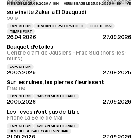
24.09.2026
27.09.2026
NISSAGE LE 25.09.2026 À 18H
VERNISSAGE LE 25.09.2026 À 18H
VERNISSAG
solə invite Zakaria El Ouaqoudi
solə
EXPOSITION
RENCONTRE AVEC L’ARTISTE
BELLE DE MAI
TEMPS FORT
26.04.2026
27.09.2026
Bouquet d’étoiles
Centre d’art de Jausiers - Frac Sud (hors-les-
murs)
EXPOSITION
20.05.2026
27.09.2026
Sur les ruines, les pierres fleurissent
Fræme
EXPOSITION
SAISON MÉDITERRANÉE
20.05.2026
27.09.2026
Les rêves n’ont pas de titre
Friche La Belle de Mai
EXPOSITION
SAISON MÉDITERRANÉE
RENTRÉE DE L'ART CONTEMPORAIN
21.05.2026
27.09.2026