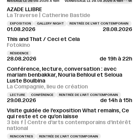
NISSAGE LE 28.08.2026 À 18H
VERNISSAGE LE 28.08.2026 À 18H
VERNISSAG
AZADE LLIBRE
La Traverse | Catherine Bastide
EXPOSITION
GALLERY NIGHT
RENTRÉE DE L'ART CONTEMPORAIN
01.08.2026
28.08.2026
This and That / Ceci et Cela
Fotokino
RÉSIDENCE
28.08.2026
de 19h à 22h
Conférence, lecture, conversation : avec
mariam benbakkar, Nouria Behloul et Seloua
Luste Boulbina
La Compagnie, lieu de création
LECTURE
CONFÉRENCE
RENTRÉE DE L'ART CONTEMPORAIN
29.08.2026
de 14h à 15h
Visite guidée de l’exposition What remains, Ce
qui reste et ce qu’on laisse
3 bis f | Centre d’arts contemporains d’intérêt
national
RENCONTRES
RENTRÉE DE L'ART CONTEMPORAIN