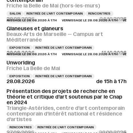
contemporain
Friche la Belle de Mai (hors-les-murs)
SALON
RENTRÉE DE L'ART CONTEMPORAIN
RENCONTRES
29.08.2026
04.10.2026
NISSAGE LE 28.08.2026 À 17H
VERNISSAGE LE 28.08.2026 À 17H
VERNISSAG
Glaneuses et glaneurs
Beaux-Arts de Marseille — Campus art
Méditerranée
EXPOSITION
RENTRÉE DE L'ART CONTEMPORAIN
29.08.2026
11.10.2026
NISSAGE LE 28.08.2026 À 17H
VERNISSAGE LE 28.08.2026 À 17H
VERNISSAG
Unworlding
Friche La Belle de Mai
EXPOSITION
RENTRÉE DE L'ART CONTEMPORAIN
28.08.2026
de 15h à 17h
Présentation des projets de recherche en
théorie et critique d’art soutenus par le Cnap
en 2024
Triangle-Astérides, centre d’art contemporain
contemporain d’intérêt national et résidence
d’artistes
RENCONTRES
RENTRÉE DE L'ART CONTEMPORAIN
27.08.2026
20.09.2026