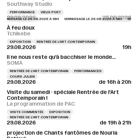
Southway Studio
PERFORMANCE
VIEUX-PORT
29.08.2026
25.09.2026
NISSAGE LE 29.08.2026 À 18H
VERNISSAGE LE 29.08.2026 À 18H
VERNISSAG
À feu doux
Tchikebe
EXPOSITION
RENTRÉE DE L'ART CONTEMPORAIN
29.08.2026
19h
Il ne nous reste qu’à bacchiser le monde…
SOMA
RENTRÉE DE L'ART CONTEMPORAIN
PERFORMANCES
COURS JULIEN
29.08.2026
de 16h à 20h
Visite du samedi · spéciale Rentrée de l’Art
Contemporain !
La programmation de PAC
VISITE COMMENTÉE
EXPOSITION
RENTRÉE DE L'ART CONTEMPORAIN
29.08.2026
de 19h à 21h
projection de Chants fantômes de Nouria