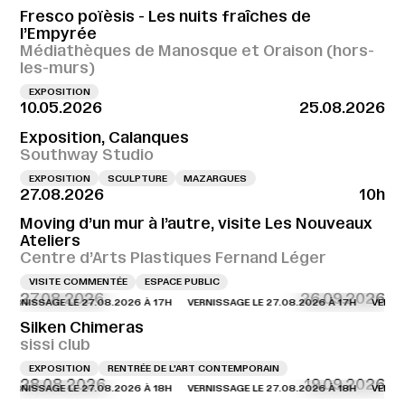
Fresco poïèsis - Les nuits fraîches de
l’Empyrée
Médiathèques de Manosque et Oraison (hors-
les-murs)
EXPOSITION
10.05.2026
25.08.2026
Exposition, Calanques
Southway Studio
EXPOSITION
SCULPTURE
MAZARGUES
27.08.2026
10h
Moving d’un mur à l’autre, visite Les Nouveaux
Ateliers
Centre d’Arts Plastiques Fernand Léger
VISITE COMMENTÉE
ESPACE PUBLIC
27.08.2026
26.09.2026
NISSAGE LE 27.08.2026 À 17H
VERNISSAGE LE 27.08.2026 À 17H
VERNISSAG
Silken Chimeras
sissi club
EXPOSITION
RENTRÉE DE L'ART CONTEMPORAIN
28.08.2026
19.09.2026
NISSAGE LE 27.08.2026 À 18H
VERNISSAGE LE 27.08.2026 À 18H
VERNISSAG