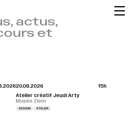
Accueil
s, actus,
Le réseau
cours et
L'agenda
La carte
Le festival
Le lieu
Les ressources
8.2026
20.08.2026
15h
Le journal
Atelier créatif Jeudi Arty
Contact
Musée Ziem
DESSIN
ATELIER
Recherche