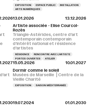
EXPOSITION
ESPACE PUBLIC
INSTALLATION
ARTS NUMÉRIQUES
12.2026
13.01.2026
13.12.2026
H
 04.12.2026 À 18H
VERNISSAGE LE 05.12.2026 À 18H
VERNISSAGE LE 04.12.2026 À 18H
VERNISSAGE LE 05.12.2026 À 18H
VERN
e
Artiste associée - Elise Courcol-
Rozès
art
Triangle-Astérides, centre d’art
contemporain contemporain
ce
d’intérêt national et résidence
d’artistes
RÉSIDENCE
RENCONTRE AVEC L’ARTISTE
PORTES OUVERTES
ATELIER
1.2027
15.05.2026
10.01.2027
Dormir comme le soleil
d’art
Musées de Marseille ⎪Centre de la
Vieille Charité
EXPOSITION
SAISON MÉDITERRANÉE
01.2030
19.07.2024
01.01.2030