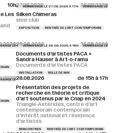
10h
27.08.2026
26.09.2026
VERNISSAGE LE 27.08.2026 À 17H
VERNISSAGE LE 27.08.2026 À 17H
te Les
Silken Chimeras
sissi club
nand
EXPOSITION
RENTRÉE DE L'ART CONTEMPORAIN
0.2026
28.08.2026
30.08.2026
18H
LE 27.08.2026 À 18H
 LE 27.08.2026 À 18H
VERNISSAGE LE 27.08.2026 À 18H
VERNISSAGE LE 28.08.2026 À 16H
VERNISSAGE LE 27.08.2026 À 18H
VERNISSAGE LE 27.08.2026 À 18H
VERNISSAGE LE 27.08.2026 À 18H
VERNISSAGE LE 28.08.2026 À 16H
VERNISSAGE LE 27
V
Documents d’artistes PACA ×
Sandra Hauser à Art-o-rama
Documents d’artistes PACA
ORAIN
INSTALLATION
BELLE DE MAI
10.2026
28.08.2026
de 15h à 17h
 17H
LE 28.08.2026 À 16H
E LE 28.08.2026 À 17H
VERNISSAGE LE 28.08.2026 À 17H
VERNISSAGE LE 28.08.2026 À 16H
VERNISSAGE LE 28.08.2026 À 17H
VERNISSAGE LE 28.08.2026 À 17H
VERNISSAGE LE 28
Présentation des projets de
recherche en théorie et critique
d’art soutenus par le Cnap en 2024
ORAIN
Triangle-Astérides, centre d’art
contemporain contemporain
d’intérêt national et résidence
d’artistes
RENCONTRES
RENTRÉE DE L'ART CONTEMPORAIN