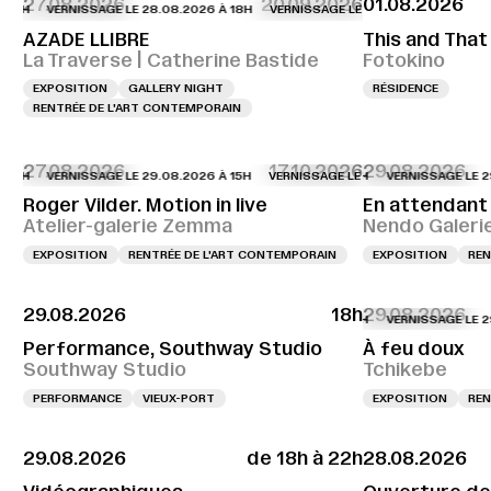
27.08.2026
20.09.2026
01.08.2026
VERNISSAGE LE 28.08.2026 À 18H
VERNISSAGE LE 28.08.2026 À 18H
VERN
AZADE LLIBRE
This and That
La Traverse | Catherine Bastide
Fotokino
EXPOSITION
GALLERY NIGHT
RÉSIDENCE
RENTRÉE DE L'ART CONTEMPORAIN
27.08.2026
17.10.2026
29.08.2026
VERNISSAGE LE 29.08.2026 À 15H
VERNISSAGE LE 29.08.2026 À 15H
VERNISSAGE LE 29.08.
VERNI
Roger Vilder. Motion in live
En attendant 
Atelier-galerie Zemma
Nendo Galeri
EXPOSITION
RENTRÉE DE L'ART CONTEMPORAIN
EXPOSITION
REN
29.08.2026
18h
29.08.2026
VERNISSAGE LE 29.08.
Performance, Southway Studio
À feu doux
Southway Studio
Tchikebe
PERFORMANCE
VIEUX-PORT
EXPOSITION
REN
29.08.2026
de 18h à 22h
28.08.2026