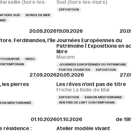
 Marseille (hors-les-
Sud (hors-les-murs)
EXPOSITION
RTIERS SUD
BORDS DE MER
NÉE
20.09.2026
19.09.2026
20.0
ore. Ferdinandea, l’île
Journées Européennes du
Patrimoine | Expositions en a
libre
Mucem
OTOGRAPHIE
VIDÉO
 CONTEMPORAIN
JOURNÉES EUROPÉENNES DU PATRIMOINE
PORTES OUVERTES
EXPOSITION
27.09.2026
20.05.2026
27.0
, les pierres
Les rêves n’ont pas de titre
Friche La Belle de Mai
EXPOSITION
SAISON MÉDITERRANÉE
RENTRÉE DE L'ART CONTEMPORAIN
SON MÉDITERRANÉE
01.10.2026
01.10.2026
de 18
e résidence :
Atelier modèle vivant