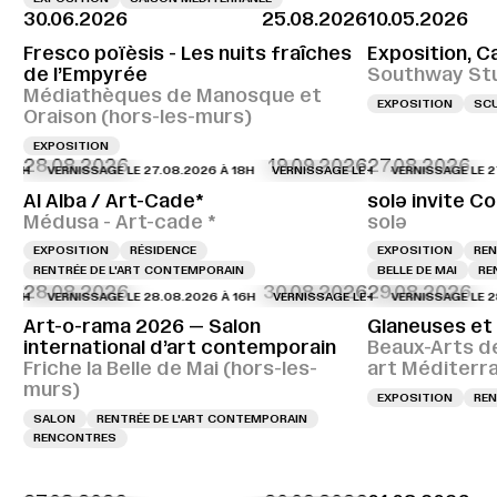
30.06.2026
25.08.2026
10.05.2026
Fresco poïèsis - Les nuits fraîches
Exposition, C
de l’Empyrée
Southway St
Médiathèques de Manosque et
EXPOSITION
SC
Oraison (hors-les-murs)
EXPOSITION
28.08.2026
19.09.2026
27.08.2026
VERNISSAGE LE 27.08.2026 À 18H
VERNISSAGE LE 27.08.2026 À 18H
VERNISSAGE LE 27.08.
VERNI
Al Alba / Art-Cade*
solə invite Co
Médusa - Art-cade *
solə
EXPOSITION
RÉSIDENCE
EXPOSITION
REN
RENTRÉE DE L'ART CONTEMPORAIN
BELLE DE MAI
RE
28.08.2026
30.08.2026
29.08.2026
VERNISSAGE LE 28.08.2026 À 16H
VERNISSAGE LE 28.08.2026 À 16H
VERNISSAGE LE 28.08.
VERN
Art-o-rama 2026 — Salon
Glaneuses et
international d’art contemporain
Beaux-Arts d
Friche la Belle de Mai (hors-les-
art Méditerr
murs)
EXPOSITION
REN
SALON
RENTRÉE DE L'ART CONTEMPORAIN
RENCONTRES