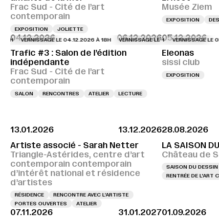
Frac Sud - Cité de l’art
Musée Ziem
contemporain
EXPOSITION
DES
EXPOSITION
JOLIETTE
04.12.2026
06.12.2026
05.12.2026
VERNISSAGE LE 04.12.2026 À 18H
VERNISSAGE LE 04.12.2026 À 18H
VERNISSAGE LE 05.12.
VERNI
Trafic #3 : Salon de l’édition
Eleonas
indépendante
sissi club
Frac Sud - Cité de l’art
EXPOSITION
contemporain
SALON
RENCONTRES
ATELIER
LECTURE
13.01.2026
13.12.2026
28.08.2026
Artiste associé - Sarah Netter
LA SAISON D
Triangle-Astérides, centre d’art
Château de S
contemporain contemporain
SAISON DU DESSIN
d’intérêt national et résidence
RENTRÉE DE L'ART
d’artistes
RÉSIDENCE
RENCONTRE AVEC L’ARTISTE
PORTES OUVERTES
ATELIER
07.11.2026
31.01.2027
01.09.2026