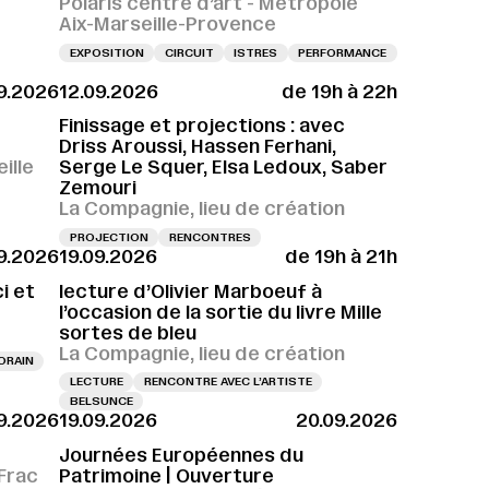
Polaris centre d’art - Métropole
Aix-Marseille-Provence
EXPOSITION
CIRCUIT
ISTRES
PERFORMANCE
9.2026
12.09.2026
de 19h à 22h
H
 LE 09.09.2026 À 18H
VERNISSAGE LE 12.09.2026 À 11H
VERNISSAGE LE 09.09.2026 À 18H
VERNISSAGE LE 12.09.2026 À 11H
VERNI
Finissage et projections : avec
Driss Aroussi, Hassen Ferhani,
ille
Serge Le Squer, Elsa Ledoux, Saber
Zemouri
La Compagnie, lieu de création
PROJECTION
RENCONTRES
09.2026
19.09.2026
de 19h à 21h
i et
lecture d’Olivier Marboeuf à
l’occasion de la sortie du livre Mille
sortes de bleu
La Compagnie, lieu de création
ORAIN
LECTURE
RENCONTRE AVEC L’ARTISTE
BELSUNCE
9.2026
19.09.2026
20.09.2026
Journées Européennes du
Frac
Patrimoine | Ouverture