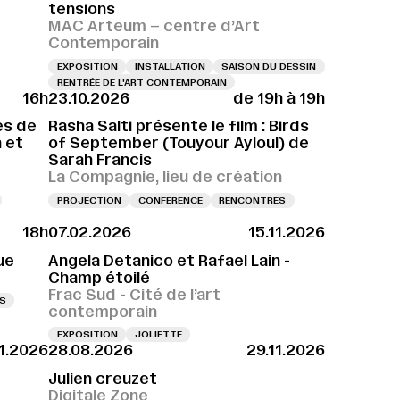
tensions
MAC Arteum – centre d’Art
Contemporain
EXPOSITION
INSTALLATION
SAISON DU DESSIN
RENTRÉE DE L'ART CONTEMPORAIN
16h
23.10.2026
de 19h à 19h
es de
Rasha Salti présente le film : Birds
 et
of September (Touyour Ayloul) de
Sarah Francis
La Compagnie, lieu de création
PROJECTION
CONFÉRENCE
RENCONTRES
18h
07.02.2026
15.11.2026
ue
Angela Detanico et Rafael Lain -
Champ étoilé
Frac Sud - Cité de l’art
S
contemporain
EXPOSITION
JOLIETTE
11.2026
28.08.2026
29.11.2026
Julien creuzet
Digitale Zone