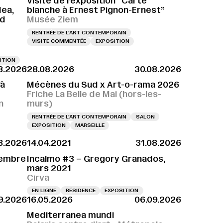
Visite de l’exposition “Carte
dea,
blanche à Ernest Pignon-Ernest”
nd
Musée Ziem
RENTRÉE DE L'ART CONTEMPORAIN
VISITE COMMENTÉE
EXPOSITION
ITION
8.2026
28.08.2026
30.08.2026
’à
Mécènes du Sud x Art-o-rama 2026
Friche La Belle de Mai (hors-les-
n
murs)
RENTRÉE DE L'ART CONTEMPORAIN
SALON
EXPOSITION
MARSEILLE
8.2026
14.04.2021
31.08.2026
cembre
Incalmo #3 – Gregory Granados,
mars 2021
Cirva
EN LIGNE
RÉSIDENCE
EXPOSITION
9.2026
16.05.2026
06.09.2026
Mediterranea mundi