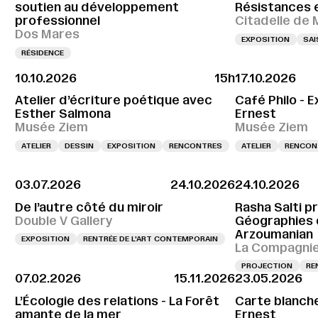
soutien au développement
Résistances 
professionnel
Citadelle de 
Dos Mares
EXPOSITION
SAI
RÉSIDENCE
10.10.2026
15h
17.10.2026
Atelier d’écriture poétique avec
Café Philo - 
Esther Salmona
Ernest
Musée Ziem
Musée Ziem
ATELIER
DESSIN
EXPOSITION
RENCONTRES
ATELIER
RENCON
03.07.2026
24.10.2026
24.10.2026
De l’autre côté du miroir
Rasha Salti pr
Double V Gallery
Géographies 
Arzoumanian
EXPOSITION
RENTRÉE DE L'ART CONTEMPORAIN
La Compagnie,
PROJECTION
RE
07.02.2026
15.11.2026
23.05.2026
L’Écologie des relations - La Forêt
Carte blanche
amante de la mer
Ernest