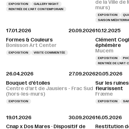
de la Ville de
EXPOSITION
GALLERY NIGHT
murs)
RENTRÉE DE L'ART CONTEMPORAIN
EXPOSITION
QUA
SAISON MÉDITERRA
17.01.2026
20.09.2026
10.12.2025
Formes & Couleurs
Clément Cogit
Bonisson Art Center
éphémère
Mucem
EXPOSITION
VISITE COMMENTÉE
EXPOSITION
PH
RENTRÉE DE L'ART
26.04.2026
27.09.2026
20.05.2026
Bouquet d’étoiles
Sur les ruines
Centre d’art de Jausiers - Frac Sud
fleurissent
(hors-les-murs)
Fræme
EXPOSITION
EXPOSITION
SAI
19.01.2026
30.09.2026
16.05.2026
Cnap x Dos Mares · Dispositif de
Restitution d