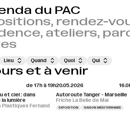
genda du PAC
sitions, rendez-vou
dence, ateliers, par
tes
Lieu
Quand
Quoi
Qui
rs et à venir
de 17h à 19h
20.05.2026
16.0
 et ciel : dans
Autoroute Tanger - Marseille
 la lumière
Friche La Belle de Mai
s Plastiques Fernand
EXPOSITION
SAISON MÉDITERRANÉE