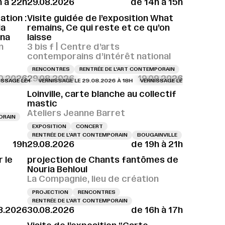
h à 22h
29.08.2026
de 14h à 15h
LE 28.08.2026 À 18H
VERNISSAGE LE 28.08.2026 À 18H
tion :
Visite guidée de l’exposition What
ia
remains, Ce qui reste et ce qu’on
ina
laisse
n
3 bis f | Centre d’arts
contemporains d’intérêt national
RENCONTRES
RENTRÉE DE L'ART CONTEMPORAIN
10.2026
29.08.2026
19.09.2026
 16H
LE 29.08.2026 À 15H
E LE 29.08.2026 À 18H
VERNISSAGE LE 29.08.2026 À 16H
VERNISSAGE LE 29.08.2026 À 18H
VERNISSAGE LE 29.08.2026 À 15H
VERNISSAGE LE 29.08.2026 À 18H
VERNISSAGE LE 29.08.2026 À 16H
VERNISSAGE LE 29.08.2026 À 18H
VERNISSAGE LE 29
Loinville, carte blanche au collectif
mastic
Ateliers Jeanne Barret
ORAIN
EXPOSITION
CONCERT
RENTRÉE DE L'ART CONTEMPORAIN
BOUGAINVILLE
19h
29.08.2026
de 19h à 21h
 18H
VERNISSAGE LE 29.08.2026 À 18H
VERNISSAGE LE 29.08.2026 À 18H
 le
projection de Chants fantômes de
Nouria Behloul
La Compagnie, lieu de création
PROJECTION
RENCONTRES
RENTRÉE DE L'ART CONTEMPORAIN
8.2026
30.08.2026
de 16h à 17h