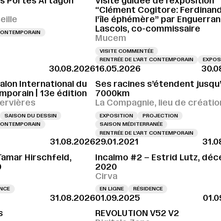
s Portes Artagon
Visite guidée de l’exposition
“Clément Cogitore: Ferdinan
ille
l’île éphémère” par Enguerra
Lascols, co-commissaire
 CONTEMPORAIN
Mucem
VISITE COMMENTÉE
RENTRÉE DE L'ART CONTEMPORAIN
EXPOS
30.08.2026
16.05.2026
30.0
alon International du
Ses racines s’étendent jusqu
porain | 13e édition
7000km
ervières
La Compagnie, lieu de créatio
SAISON DU DESSIN
EXPOSITION
PROJECTION
 CONTEMPORAIN
SAISON MÉDITERRANÉE
RENTRÉE DE L'ART CONTEMPORAIN
31.08.2026
29.01.2021
31.0
Tamar Hirschfeld,
Incalmo #2 – Estrid Lutz, dé
0
2020
Cirva
ENCE
EN LIGNE
RÉSIDENCE
31.08.2026
01.09.2025
01.0
s
REVOLUTION V52 V2