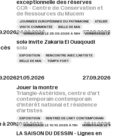
exceptionnelle des réserves
CCR - Centre de Conservation et
de Ressources du Mucem
JOURNÉES EUROPÉENNES DU PATRIMOINE
ATELIER
VISITE COMMENTÉE
BELLE DE MAI
9.2026
24.09.2026
27.09.2026
VERNISSAGE LE 25.09.2026 À 18H
VERNISSAGE LE 25.09.2026 À 18H
solə invite Zakaria El Ouaqoudi
ccès
solə
EXPOSITION
RENCONTRE AVEC L’ARTISTE
BELLE DE MAI
TEMPS FORT
9.2026
21.05.2026
27.09.2026
Jouer la montre
Triangle-Astérides, centre d’art
contemporain contemporain
d’intérêt national et résidence
d’artistes
EXPOSITION
RENTRÉE DE L'ART CONTEMPORAIN
h à 20h
10.10.2026
28.11.2026
VERNISSAGE LE 10.10.2026 À 11H
VERNISSAGE LE 10.10.2026 À 11H
VE
LA SAISON DU DESSIN - Lignes en