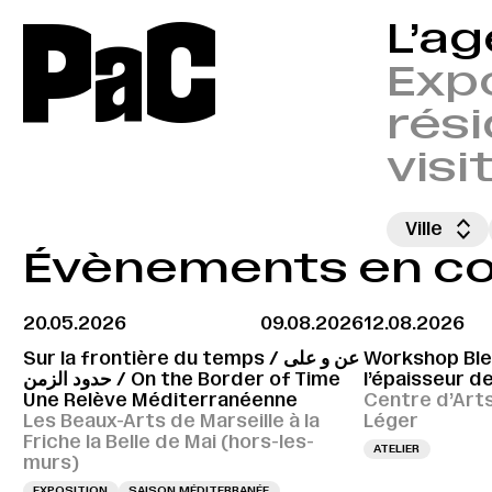
P
a
C
L’a
Expo
rési
visi
Ville
Évènements en cou
20.05.2026
09.08.2026
12.08.2026
Sur la frontière du temps / عن و على
Workshop Bleu
حدود الزمن / On the Border of Time
l’épaisseur de
Une Relève Méditerranéenne
Centre d’Art
Les Beaux-Arts de Marseille à la
Léger
Friche la Belle de Mai (hors-les-
ATELIER
murs)
EXPOSITION
SAISON MÉDITERRANÉE