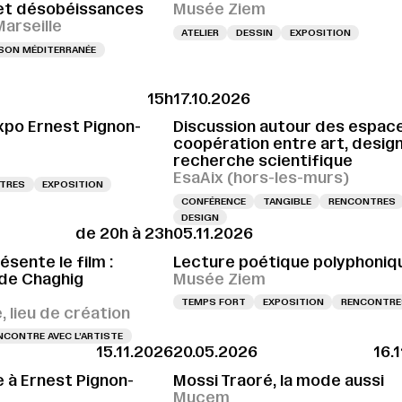
et désobéissances
Musée Ziem
Marseille
ATELIER
DESSIN
EXPOSITION
SON MÉDITERRANÉE
15h
17.10.2026
Expo Ernest Pignon-
Discussion autour des espac
coopération entre art, design
recherche scientifique
EsaAix (hors-les-murs)
TRES
EXPOSITION
CONFÉRENCE
TANGIBLE
RENCONTRES
DESIGN
de 20h à 23h
05.11.2026
ésente le film :
Lecture poétique polyphoniq
de Chaghig
Musée Ziem
TEMPS FORT
EXPOSITION
RENCONTRE
 lieu de création
NCONTRE AVEC L’ARTISTE
15.11.2026
20.05.2026
16.
 à Ernest Pignon-
Mossi Traoré, la mode aussi
Mucem