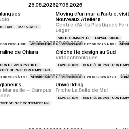
25.08.2026
27.08.2026
alanques
Moving d’un mur à l’autre, visi
udio
Nouveaux Ateliers
Centre d’Arts Plastiques Fer
ULPTURE
MAZARGUES
Léger
VISITE COMMENTÉE
ESPACE PUBLIC
30.08.2026
28.08.2026
25.1
2026 À 18H
SSAGE LE 27.08.2026 À 18H
VERNISSAGE LE 27.08.2026 À 18H
VERNISSAGE LE 27.08.2026 À 18H
VERNISSAGE LE 27.08.2026 À 18H
VERNISSAGE LE 27.08.2026 À 
VERNISSAGE 
VERNISSAGE
raline de Chiara
Chiche ! le design au Sud
Vidéochroniques
CONTRE AVEC L’ARTISTE
EXPOSITION
RENTRÉE DE L'ART CONTEMP
NTRÉE DE L'ART CONTEMPORAIN
04.10.2026
29.08.2026
11.
2026 À 17H
ISSAGE LE 28.08.2026 À 16H
VERNISSAGE LE 28.08.2026 À 17H
VERNISSAGE LE 28.08.2026 À 16H
VERNISSAGE LE 28.08.2026 À 17H
VERNISSAGE LE 28.08.2026 À
VERNISSAGE 
VERNISSAG
 glaneurs
Unworlding
e Marseille — Campus
Friche La Belle de Mai
anée
EXPOSITION
RENTRÉE DE L'ART CONTEMP
TRÉE DE L'ART CONTEMPORAIN