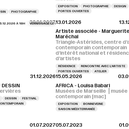
EXPOSITION
PHOTOGRAPHIE
DESIGN
PORTES OUVERTES
SIN
PHOTOGRAPHIE
30.01.2027
13.01.2026
13.
2026 À 18H
SSAGE LE 04.12.2026 À 18H
VERNISSAGE LE 05.12.2026 À 18H
VERNISSAGE LE 04.12.2026 À 18H
VERNISSAGE LE 05.12.2026 À 18
VERNISSAGE LE
Artiste associée - Marguerit
Maréchal
Triangle-Astérides, centre d’
contemporain contemporain
d’intérêt national et résiden
d’artistes
RÉSIDENCE
RENCONTRE AVEC L’ARTISTE
PORTES OUVERTES
ATELIER
31.12.2026
15.05.2026
03.0
U DESSIN
AFRICA - Louisa Babari
ervières
Musées de Marseille ⎪musée 
contemporain [mac]
DESSIN
FESTIVAL
 CONTEMPORAIN
EXPOSITION
BONNEVEINE
SAISON MÉDITERRANÉE
01.07.2027
05.07.2023
01.