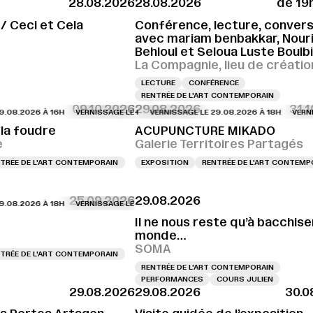
28.08.2026
28.08.2026
de 19
ISSAGE LE 28.08.2026 À 18H
VERNISSAGE LE 28.08.2026 À 18H
VERNISSAGE 
 / Ceci et Cela
Conférence, lecture, conversa
avec mariam benbakkar, Nour
Behloul et Seloua Luste Boulb
La Compagnie, lieu de créatio
LECTURE
CONFÉRENCE
RENTRÉE DE L'ART CONTEMPORAIN
09.10.2026
29.08.2026
31.
2026 À 16H
SSAGE LE 29.08.2026 À 15H
VERNISSAGE LE 29.08.2026 À 16H
VERNISSAGE LE 29.08.2026 À 15H
VERNISSAGE LE 29.08.2026 À 18H
VERNISSAGE LE 29.08.2026 À
VERNISSAGE 
VERNISSAG
la foudre
ACUPUNCTURE MIKADO
e
Galerie Territoires Partagés
TRÉE DE L'ART CONTEMPORAIN
EXPOSITION
RENTRÉE DE L'ART CONTEMP
25.09.2026
29.08.2026
2026 À 18H
VERNISSAGE LE 29.08.2026 À 18H
VERNISSAGE LE 29.08.2026 À
Il ne nous reste qu’à bacchiser
monde…
SOMA
TRÉE DE L'ART CONTEMPORAIN
RENTRÉE DE L'ART CONTEMPORAIN
PERFORMANCES
COURS JULIEN
29.08.2026
29.08.2026
30.0