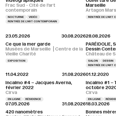
Vidéographiques
Ouverture de
Frac Sud - Cité de l’art
Marseille
contemporain
Artagon Marse
NOCTURNE
VIDÉO
RENTRÉE DE L'ART
RENTRÉE DE L'ART CONTEMPORAIN
23.05.2026
30.08.2026
28.08.2026
Ce que la mer garde
PARÉIDOLIE, S
Musées de Marseille ⎪Centre de la
Dessin Contem
Vieille Charité
Château de S
EXPOSITION
SALON
DESSIN
RENTRÉE DE L'ART
11.04.2022
31.08.2026
01.12.2020
Incalmo #4 – Jacques Averna,
Incalmo #1 – 
février 2022
octobre 202
Cirva
Cirva
EN LIGNE
RÉSIDENCE
EN LIGNE
RÉSID
07.05.2026
31.08.2026
18.03.2026
420 nanomètres
Bonnes mère