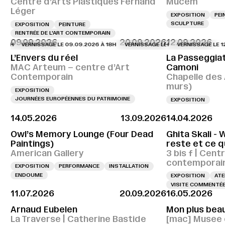
Centre d’Arts Plastiques Fernand
Mucem
Léger
EXPOSITION
PEI
SCULPTURE
EXPOSITION
PEINTURE
RENTRÉE DE L'ART CONTEMPORAIN
09.09.2026
20.09.2026
12.09.2026
VERNISSAGE LE 09.09.2026 À 18H
VERNISSAGE LE 09.09.2026 À 18H
VERNISSAGE LE 12.09.
VERN
L’Envers du réel
La Passeggiat
MAC Arteum – centre d’Art
Camoni
Contemporain
Chapelle des 
murs)
EXPOSITION
JOURNÉES EUROPÉENNES DU PATRIMOINE
EXPOSITION
14.05.2026
13.09.2026
14.04.2026
Owl’s Memory Lounge (Four Dead
Ghita Skali -
Paintings)
reste et ce q
American Gallery
3 bis f | Cent
contemporains
EXPOSITION
PERFORMANCE
INSTALLATION
ENDOUME
EXPOSITION
ATE
VISITE COMMENTÉ
11.07.2026
20.09.2026
16.05.2026
Arnaud Eubelen
Mon plus beau
La Traverse | Catherine Bastide
[mac] Musee 