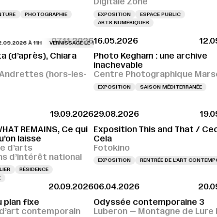
Digitale Zone
NTURE
PHOTOGRAPHIE
EXPOSITION
ESPACE PUBLIC
ARTS NUMÉRIQUES
07.11.2026
16.05.2026
12.0
2026 À 11H
ISSAGE LE 09.09.2026 À 18H
VERNISSAGE LE 12.09.2026 À 11H
VERNISSAGE LE 09.09.2026 À 18H
VERNISSAGE LE 12.09.2026 À 11
VERNISSAGE
a (d’après), Chiara
Photo Kegham : une archive
inachevable
Andrettes (hors-les-
Centre Photographique Marse
EXPOSITION
SAISON MÉDITERRANÉE
19.09.2026
29.08.2026
19.
 WHAT REMAINS, Ce qui
Exposition This and That / Cec
u’on laisse
Cela
re d’arts
Fotokino
 d’intérêt national
EXPOSITION
RENTRÉE DE L'ART CONTEMP
LIER
RÉSIDENCE
E
20.09.2026
06.04.2026
20.0
 plan fixe
Odyssée contemporaine 3
d’art contemporain
Luberon — Montagne de Lure 