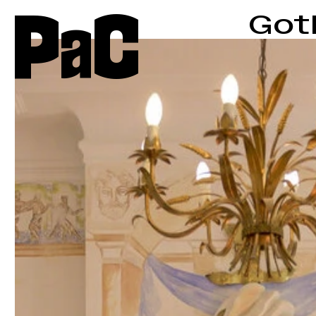
P
a
C
Goth