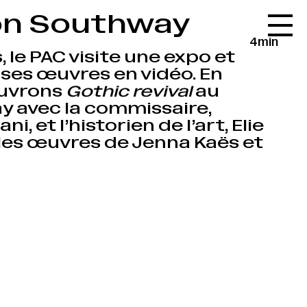
lon Southway
Accueil
4min
Le réseau
, le PAC visite une expo et
ses œuvres en vidéo. En
L'agenda
ouvrons
Gothic revival
au
La carte
y avec la commissaire,
, et l’historien de l’art, Elie
Le festival
 les œuvres de Jenna Kaës et
Le lieu
Les ressources
Le journal
Contact
Recherche