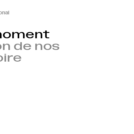
onal
 moment
n de nos
oire