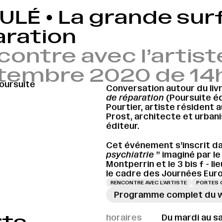
ULÉ • La grande sur
aration
ontre avec l’artist
tembre 2020 de 14h
oursuite
Conversation autour du livr
de réparation
(Poursuite édi
Pourtier, artiste résident a
Prost, architecte et urbani
éditeur.
Cet événement s’inscrit dan
psychiatrie
” imaginé par l
Montperrin et le 3 bis f - 
le cadre des Journées Eur
RENCONTRE AVEC L’ARTISTE
PORTES 
Programme complet du 
horaires
Du mardi au s