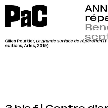
P
a
C
ANN
rép
Renc
sep
Gilles Pourtier,
La grande surface de réparation
(P
éditions, Arles, 2019)