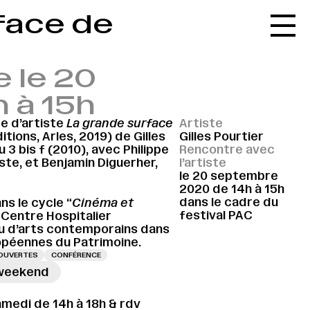
face de
Accueil
Le réseau
e le 20
L'agenda
 à 15h
La carte
e d’artiste
La grande surface
Artiste
Le festival
tions, Arles, 2019) de Gilles
Gilles Pourtier
u 3 bis f (2010), avec Philippe
Rencontre avec
Le lieu
ste, et Benjamin Diguerher,
l’artiste
le 20 septembre
Les ressources
2020 de 14h à 15h
dans le cadre du
s le cycle “
Cinéma et
Le journal
festival PAC
e Centre Hospitalier
lieu d’arts contemporains dans
Contact
opéennes du Patrimoine.
OUVERTES
CONFÉRENCE
Recherche
weekend
→
amedi de 14h à 18h & rdv