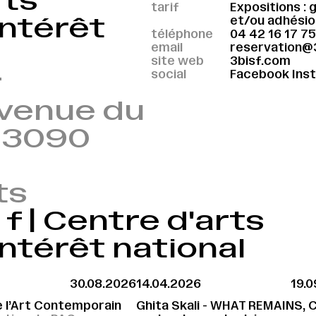
rts
tarif
Expositions : 
ntérêt
et/ou adhésio
téléphone
04 42 16 17 75
email
reservation@
site web
3bisf.com
social
Facebook
Ins
r
avenue du
 13090
ts
f | Centre d'arts
ntérêt national
30.08.2026
14.04.2026
19.
e l’Art Contemporain
Ghita Skali - WHAT REMAINS, C