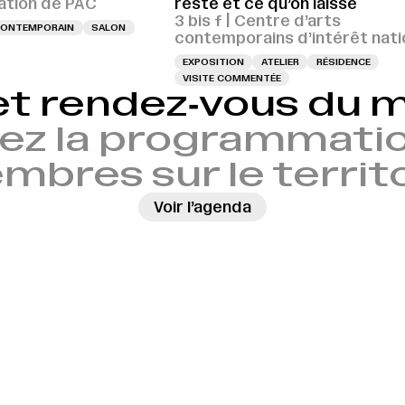
tion de PAC
reste et ce qu’on laisse
3 bis f | Centre d’arts
 CONTEMPORAIN
SALON
contemporains d’intérêt nati
EXPOSITION
ATELIER
RÉSIDENCE
VISITE COMMENTÉE
et rendez‑vous du
ez la programmatio
bres sur le territ
Voir l’agenda
→