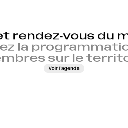
et rendez‑vous du
ez la programmatio
bres sur le territ
Voir l’agenda
→