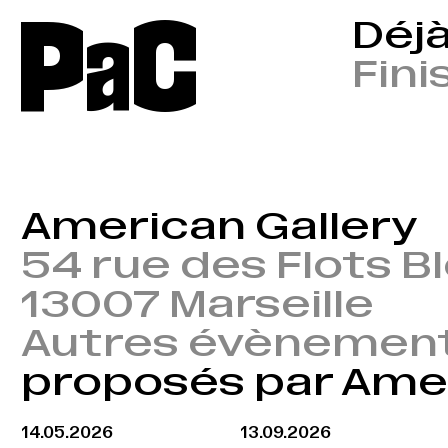
P
a
C
Déjà
Fini
American Gallery
54 rue des Flots B
13007 Marseille
Autres évènemen
proposés par Amer
14.05.2026
13.09.2026