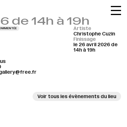
Accueil
26 de 14h à 19h
Le réseau
Artiste
COMMENTÉE
L'agenda
Christophe Cuzin
Finissage
La carte
le 26 avril 2026 de
14h à 19h
Le festival
ous
Le lieu
0
gallery@free.fr
Les ressources
Le journal
Voir tous les évènements du lieu
Contact
Recherche