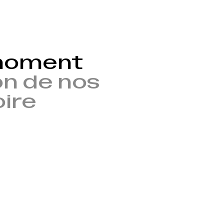
 moment
n de nos
oire