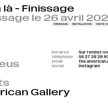
 là - Finissage
ssage le 26 avril 20
FINISSAGE
INSTALLATION
VISITE 
horaires
Sur rendez-v
téléphone
06 27 28 28 6
leus
email
the.american.
social
Instagram
ts
ican Gallery