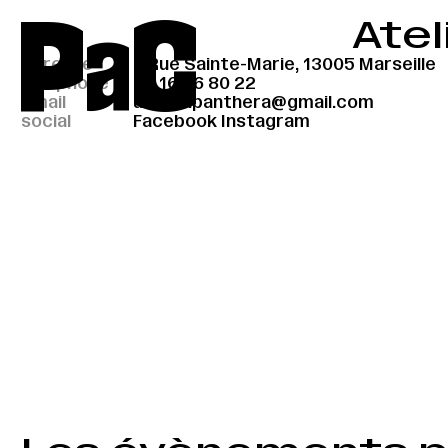
P
a
C
Atel
adresse
7 Rue Sainte-Marie, 13005 Marseille
téléphone
06 16 36 80 22
email
atelier.panthera@gmail.com
social
Facebook
Instagram