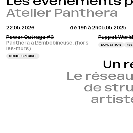
Les évènements 
Atelier Panthera
22.05.2026
de 19h à 2h
05.05.2025
Power Outrage #2
Puppet World
Panthera à L’Embobineuse, (hors-
EXPOSITION
FES
les-murs)
SOIRÉE SPÉCIALE
Un r
Le réseau
de stru
artist