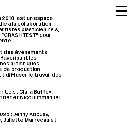
Accueil
n 2018, est un espace
Le réseau
ié à la collaboration
 artistes plasticien.ne.s,
L'agenda
s “CRASH TEST” pour
ente.
La carte
ent des événements
Le festival
 favorisant les
nes artistiques
Le lieu
ce de production
t diffuser le travail des
Les ressources
Le journal
t.e.s : Clara Buffey,
etrier et Nicol Emmanuel
Contact
Recherche
025 : Jenny Abouav,
, Juliette Marrécau et