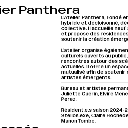
ier Panthera
L’Atelier Panthera, fondé e
hybride et décloisonné, déd
collective. Il accueille neuf
et propose des résidence
soutenir la création émerg
L’atelier organise égalem
culturels ouverts au public,
rencontres autour des scè
actuelles. Il offre un espa
mutualisé afin de soutenir e
artistes émergents.
Bureau et artistes permanan
Juliette Guérin, Elvire Men
Perez.
Résident.e.s saison 2024-2
Stelios.exe, Claire Hochede
Manon Tombe.