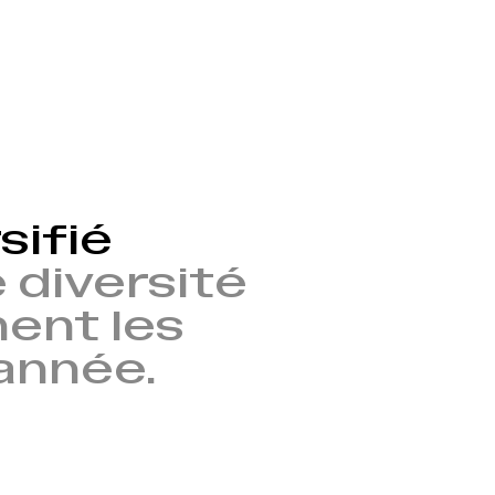
sifié
 diversité
nent les
’année.
→