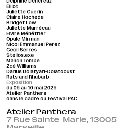
Delphine Dénéréaz
Elliot
Juliette Guerin
Claire Hochede
Bridget Low
Juliette Marrécau
Elvire Ménétrier
Opale Mirman
Nicol Emmanuel Perez
Cecil Serres
Stelios.exe
Manon Tombe
Zoé Williams
Darius Dolatyari-Dolatdoust
Rats and Rhubarb
Exposition
du 05 au 10 mai 2025
Atelier Panthera
dans le cadre du festival PAC
Atelier Panthera
7 Rue Sainte-Marie, 13005
Marseille