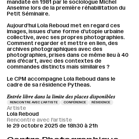
mandaté en 1981 par le sociologue Michel
Anselme lors de la première réhabilitation du
Petit Séminaire.
Aujourd’hui Lola Reboud met en regard ces
images, issues d’une forme d’utopie urbaine
collective, avec ses propres photographies.
Comment regarder et mettre en lien, des
archives photographiques avec des
photographies, prises dans ce même lieu à 40
ans d’écart, avec des contextes de
commandes distincts mais similaires ?
Le CPM accompagne Lola Reboud dans le
cadre de sa résidence Pytheas.
𝐸𝑛𝑡𝑟𝑒́𝑒 𝑙𝑖𝑏𝑟𝑒 𝑑𝑎𝑛𝑠 𝑙𝑎 𝑙𝑖𝑚𝑖𝑡𝑒 𝑑𝑒𝑠 𝑝𝑙𝑎𝑐𝑒𝑠 𝑑𝑖𝑠𝑝𝑜𝑛𝑖𝑏𝑙𝑒𝑠
RENCONTRE AVEC L’ARTISTE
CONFÉRENCE
RÉSIDENCE
Artiste
Lola Reboud
Rencontre avec l’artiste
le 29 octobre 2025 de 18h30 à 21h