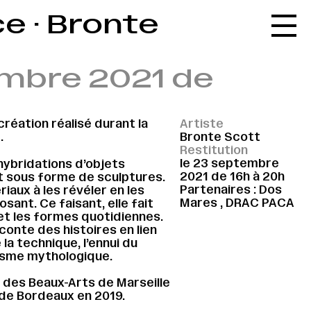
e · Bronte
Accueil
Le réseau
embre 2021 de
L'agenda
La carte
création réalisé durant la
Artiste
Le festival
.
Bronte Scott
Restitution
Le lieu
le 23 septembre
ybridations d’objets
2021 de 16h à 20h
it sous forme de sculptures.
Les ressources
Partenaires : Dos
iaux à les révéler en les
Mares , DRAC PACA
sant. Ce faisant, elle fait
Le journal
t et les formes quotidiennes.
conte des histoires en lien
Contact
la technique, l’ennui du
isme mythologique.
Recherche
 des Beaux-Arts de Marseille
de Bordeaux en 2019.