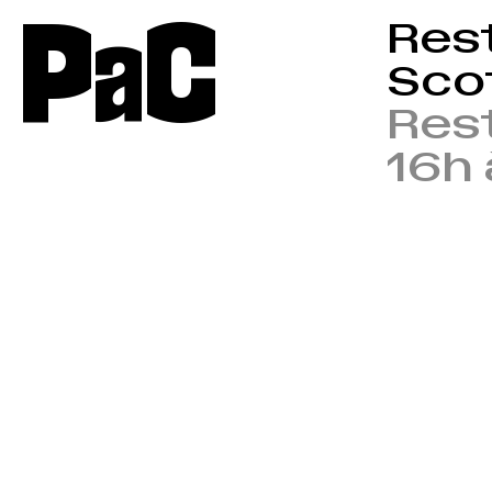
P
a
C
Rest
Sco
Res
16h 