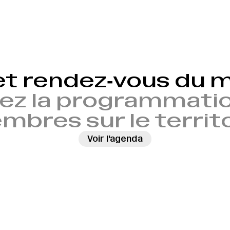
et rendez‑vous du
ez la programmatio
bres sur le territ
Voir l’agenda
→