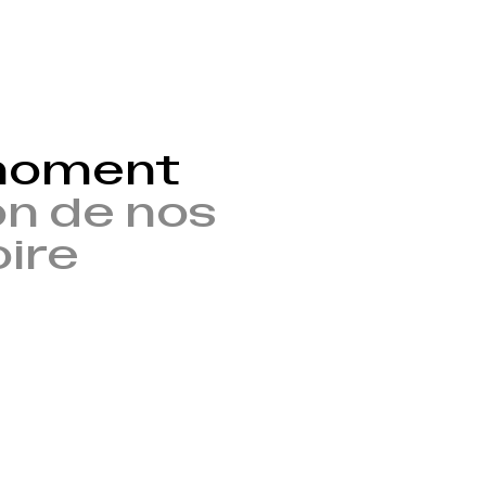
 moment
n de nos
oire