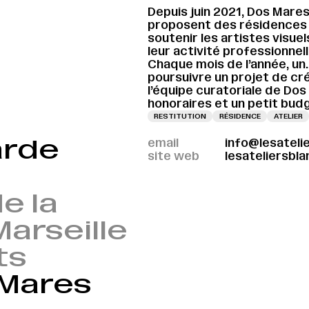
Depuis juin 2021, Dos Mares
proposent des résidences 
soutenir les artistes visu
leur activité professionnell
Chaque mois de l’année, un.e
poursuivre un projet de cr
l’équipe curatoriale de Dos 
honoraires et un petit bud
RESTITUTION
RÉSIDENCE
ATELIER
arde
email
info@lesateli
site web
lesateliersbl
e la
arseille
ts
 Mares