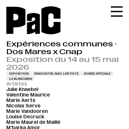
Expériences communes ·
Dos Mares x Cnap
Exposition du 14 au 15 mai
2026
EXPOSITION
RENCONTRE AVEC L’ARTISTE
SOIRÉE SPÉCIALE
LA BLANCARDE
Artistes
Julie Knaebel
Valentine Maurice
Marie Aerts
Nicolas Serve
Marie Vandooren
Louise Decruck
Marie Maurel de Maillé
M'barka Amor