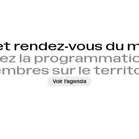
et rendez‑vous du
ez la programmatio
bres sur le territ
Voir l’agenda
→