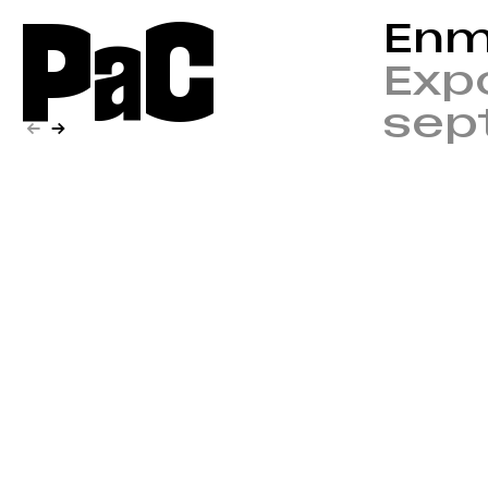
P
a
C
Enm
Expo
sep
←
→