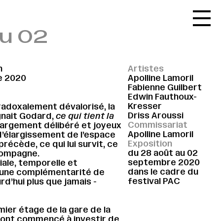
Accueil
au 02
Le réseau
L'agenda
n
Artistes
La carte
e 2020
Apolline Lamoril
Fabienne Guilbert
Le festival
Edwin Fauthoux-
Kresser
adoxalement dévalorisé, la
Le lieu
Driss Aroussi
gnait Godard,
ce qui tient la
Commissariat
argement délibéré et joyeux
Les ressources
Apolline Lamoril
d’élargissement de l’espace
Exposition
précède, ce qui lui survit, ce
Le journal
du 28 août au 02
ccompagne.
septembre 2020
iale, temporelle et
Contact
dans le cadre du
e une complémentarité de
festival PAC
urd’hui plus que jamais -
Recherche
mier étage de la gare de la
 ont commencé à investir de