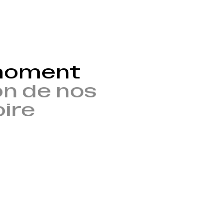
 moment
n de nos
oire