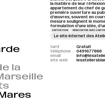
la matière de leur réflexion
appartement du chef de gar
première ouverture au publ
d’œuvres, souvent en cours
mesure soulignent le moment
formulation d’une idée, d’
EXPOSITION
RENCONTRE AVEC L’ARTI
Le site internet des Atel
arde
tarif
Gratuit
téléphone
0491677868
email
info@lesateli
site web
lesateliersbl
de la
arseille
ts
 Mares