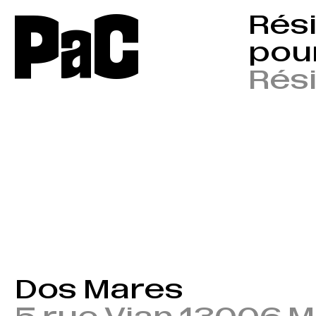
P
a
C
Rési
pour
Rés
Dos Mares