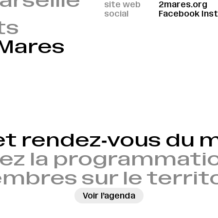
arseille
site web
2mares.org
social
Facebook
Ins
ts
 Mares
et rendez‑vous du
ez la programmatio
bres sur le territ
Voir l’agenda
→