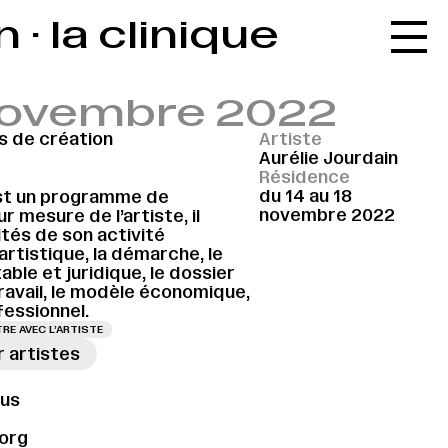
· la clinique
Accueil
Le réseau
 novembre 2022
L'agenda
 de création
Artiste
La carte
Aurélie Jourdain
Résidence
Le festival
du 14 au 18
est un programme de
novembre 2022
 mesure de l’artiste, il
Le lieu
tés de son activité
artistique, la démarche, le
Les ressources
ble et juridique, le dossier
travail, le modèle économique,
Le journal
fessionnel.
RE AVEC L’ARTISTE
Contact
r artistes
→
Recherche
ous
org