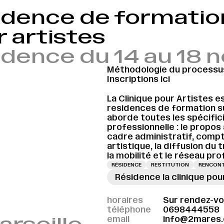
dence de formation 
 artistes
idence du 14 au 18
Méthodologie du processus
Inscriptions ici
La Clinique pour Artistes 
residences de formation sur
aborde toutes les spécifici
professionnelle : le propos 
cadre administratif, compta
artistique, la diffusion du 
la mobilité et le réseau pro
RÉSIDENCE
RESTITUTION
RENCONT
Résidence la clinique pou
horaires
Sur rendez-v
téléphone
0698444558
email
info@2mares.