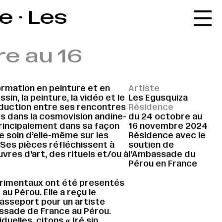
 · Les
Accueil
Le réseau
e au 16
L'agenda
La carte
ormation en peinture et en
Artiste
Le festival
essin, la peinture, la vidéo et le
Les Egusquiza
uction entre ses rencontres
Résidence
Le lieu
s dans la cosmovision andine-
du 24 octobre au
rincipalement dans sa façon
16 novembre 2024
Les ressources
e soin d’elle-même sur les
Résidence avec le
. Ses pièces réfléchissent à
soutien de
Le journal
vres d’art, des rituels et/ou à
l’Ambassade du
Pérou en France
Contact
rimentaux ont été presentés
Recherche
au Pérou. Elle a reçu le
asseport pour un artiste
assade de France au Pérou.
duelles, citons « Iré sin