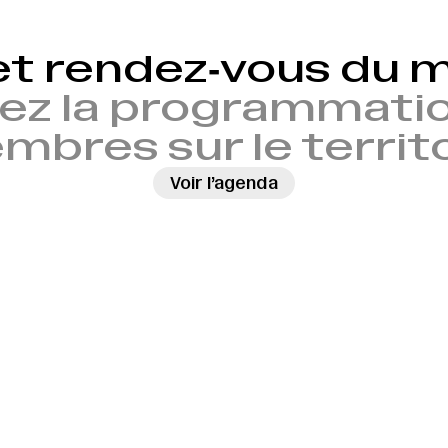
et rendez‑vous du
ez la programmatio
bres sur le territ
Voir l’agenda
→