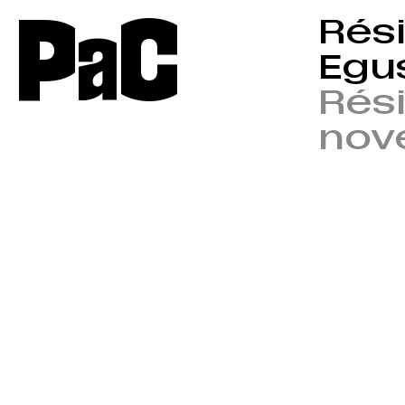
P
a
C
Rés
Egus
Rés
nov