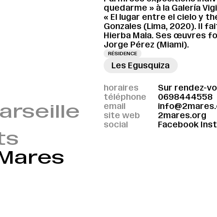
quedarme » à la Galería Vig
« El lugar entre el cielo y th
Gonzales (Lima, 2020). Il fa
Hierba Mala. Ses œuvres fon
Jorge Pérez (Miami).
RÉSIDENCE
Les Egusquiza
horaires
Sur rendez-v
téléphone
0698444558
arseille
email
info@2mares.
site web
2mares.org
social
Facebook
Ins
ts
 Mares