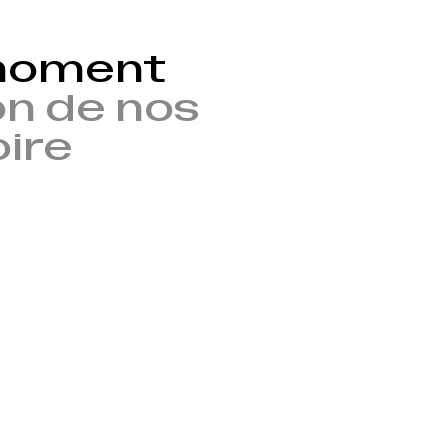
 moment
n de nos
oire