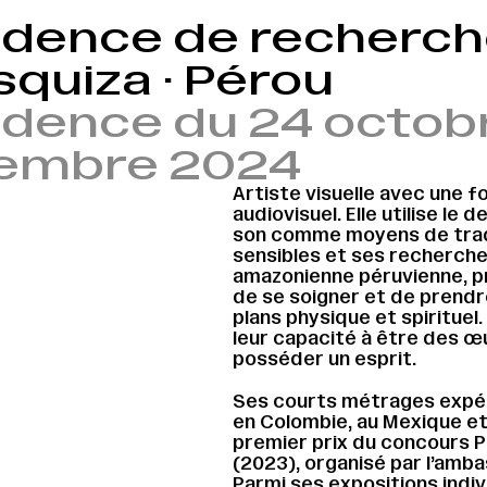
idence de recherche
quiza · Pérou
idence du 24 octobr
embre 2024
Artiste visuelle avec une f
audiovisuel. Elle utilise le d
son comme moyens de trad
sensibles et ses recherche
amazonienne péruvienne, p
de se soigner et de prendr
plans physique et spirituel
leur capacité à être des œu
posséder un esprit.
Ses courts métrages expé
en Colombie, au Mexique et 
premier prix du concours P
(2023), organisé par l’amb
Parmi ses expositions indivi