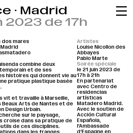
e · Madrid
Accueil
in 2023 de 17h
Le réseau
L'agenda
s dos mares
Artistes
La carte
 Madrid
Louise Nicollon des
ciasmatadero
Abbayes
Le festival
Pablo Marte
Soirée spéciale
uisenda combine deux
Le lieu
le 21 juin 2023 de
temporain et de ses
17h à 21h
s histoires qui donnent vie au
Les ressources
En partenariat
une pratique plastique basée
avec Centro de
.
Le journal
residencias
artísticas
vit et travaille à Marseille,
Contact
Matadero Madrid.
s Beaux Arts de Nantes et de
Avec le soutien de
 en Design Urbain.
Recherche
Acción Cultural
echerche sur le paysage,
Española,
s croise dans sa pratique de
l’Ambassade
tils de ces disciplines.
d’Espagne en
ations dans les franges