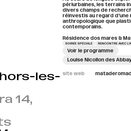
périurbaines, les terrains in
divers champs de recherch
réinvestis au regard d’une r
anthropologique que plast
contemporains.
Résidence dos mares & Ma
SOIRÉE SPÉCIALE
RENCONTRE AVEC L’
Voir le programme
Louise Nicollon des Abba
hors-les-
site web
mataderomadr
a 14,
ts