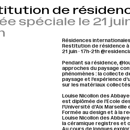
itution de résidenc
ée spéciale le 21 ju
h
Résidences internationale
Restitution de résidence à
21 juin · 17h-21h @residen
Pendant sa résidence, @lo
approches du paysage con
phénomènes : la collecte de
paysage et l’expérience d’
sur les matériaux collectés
Louise Nicollon des Abbayes 
est diplômée de l’Ecole de
l’Université d’Aix Marseille
Formée au design et à la r
Louise Nicollon des Abbaye
la céramique registres et ou
Au cours de longues explor