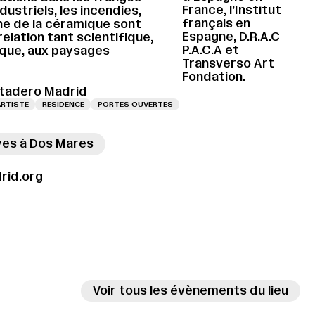
France, l’Institut
dustriels, les incendies,
français en
e de la céramique sont
Espagne, D.R.A.C
elation tant scientifique,
P.A.C.A et
ique, aux paysages
Transverso Art
Fondation.
tadero Madrid
ARTISTE
RÉSIDENCE
PORTES OUVERTES
→
yes à Dos Mares
→
id.org
Voir tous les évènements du lieu