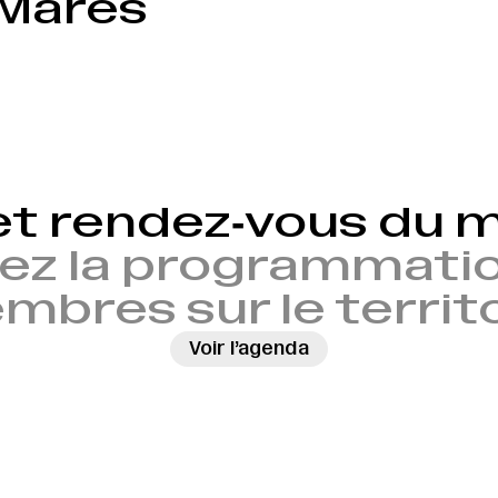
 Mares
et rendez‑vous du
ez la programmatio
bres sur le territ
Voir l’agenda
→