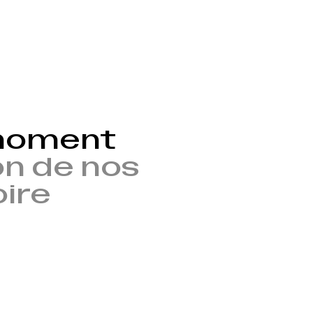
 moment
n de nos
oire