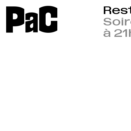
P
a
C
Rest
Soir
à 21