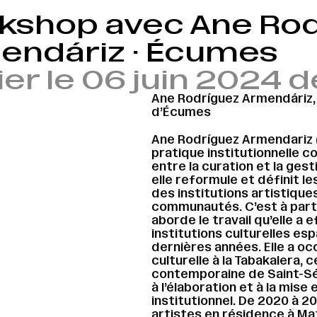
kshop avec Ane Rod
endáriz · Écumes
ier le 06 juin 2024 
Ane Rodríguez Armendáriz, 
d’
Écumes
Ane Rodríguez Armendariz (
pratique institutionnelle 
entre la curation et la gesti
elle reformule et définit 
des institutions artistiques
communautés. C’est à parti
aborde le travail qu’elle a
institutions culturelles es
dernières années. Elle a oc
culturelle à la Tabakalera, 
contemporaine de Saint-Séb
à l’élaboration et à la mise
institutionnel. De 2020 à 20
artistes en résidence à Ma