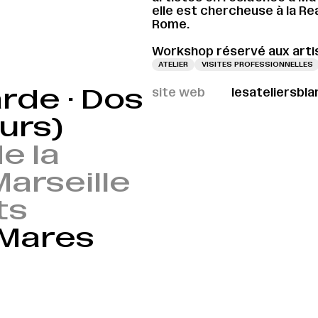
elle est chercheuse à la R
Rome.
Workshop réservé aux art
ATELIER
VISITES PROFESSIONNELLES
rde · Dos
site web
lesateliersbl
urs)
e la
arseille
ts
 Mares