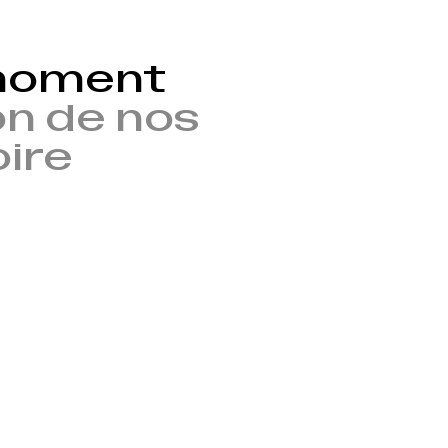
 moment
n de nos
oire