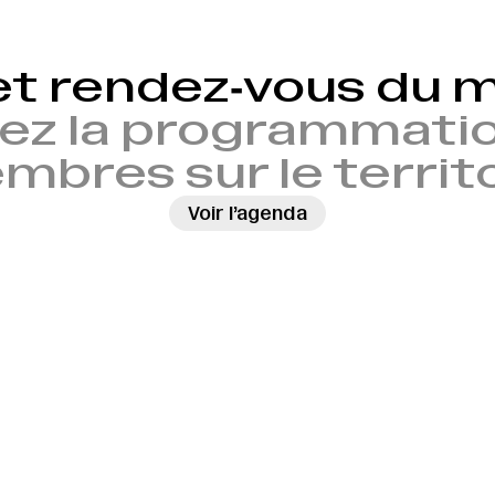
et rendez‑vous du
ez la programmatio
bres sur le territ
Voir l’agenda
→