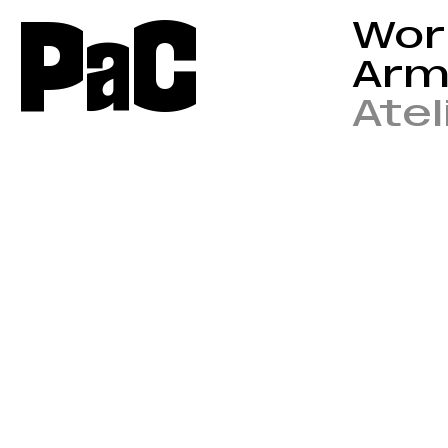
P
a
C
Wor
Arm
Atel