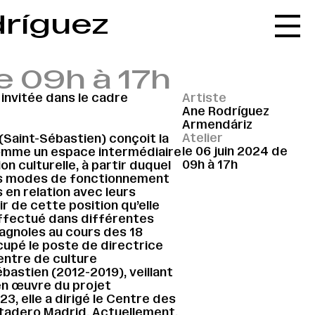
ríguez
Accueil
Le réseau
de 09h à 17h
L'agenda
invitée dans le cadre
Artiste
La carte
Ane Rodríguez
Armendáriz
Le festival
Atelier
Saint-Sébastien) conçoit la
le 06 juin 2024 de
comme un espace intermédiaire
Le lieu
09h à 17h
on culturelle, à partir duquel
les modes de fonctionnement
Les ressources
 en relation avec leurs
r de cette position qu’elle
Le journal
 effectué dans différentes
pagnoles au cours des 18
Contact
cupé le poste de directrice
centre de culture
Recherche
astien (2012-2019), veillant
 en œuvre du projet
23, elle a dirigé le Centre des
tadero Madrid. Actuellement,