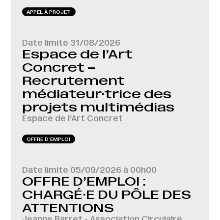
APPEL À PROJET
Date limite
31/08/2026
Espace de l’Art
Concret –
Recrutement
médiateur·trice des
projets multimédias
Espace de l’Art Concret
OFFRE D‘EMPLOI
Date limite
05/09/2026 à 00h00
OFFRE D’EMPLOI :
CHARGÉ·E DU PÔLE DES
ATTENTIONS
Jeanne Barret - Association Circulaire