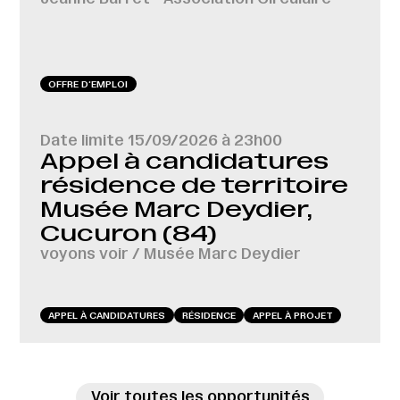
OFFRE D‘EMPLOI
Date limite
15/09/2026 à 23h00
Appel à candidatures
résidence de territoire
Musée Marc Deydier,
Cucuron (84)
voyons voir / Musée Marc Deydier
APPEL À CANDIDATURES
RÉSIDENCE
APPEL À PROJET
Voir toutes les opportunités