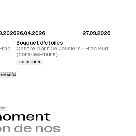
9.2026
26.04.2026
27.09.2026
Bouquet d’étoiles
Frac
Centre d’art de Jausiers - Frac Sud
(hors-les-murs)
EXPOSITION
2.2026
NISSAGE LE 04.12.2026 À 18H
VERNISSAGE LE 04.12.2026 À 18H
VERNISSAGE 
URE
 moment
n de nos