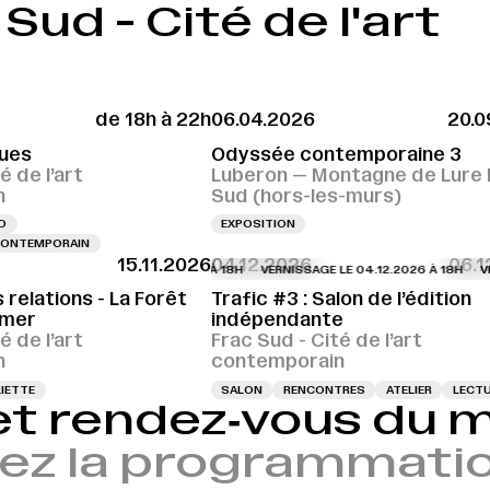
ud - Cité de l'art
de 18h à 22h
06.04.2026
20.0
ues
Odyssée contemporaine 3
é de l’art
Luberon — Montagne de Lure 
n
Sud (hors-les-murs)
O
EXPOSITION
 CONTEMPORAIN
15.11.2026
04.12.2026
06.1
VERNISSAGE LE 04.12.2026 À 18H
VERNISSAGE LE 04.12.2026 À 18H
VER
 relations - La Forêt
Trafic #3 : Salon de l’édition
 mer
indépendante
é de l’art
Frac Sud - Cité de l’art
n
contemporain
IETTE
SALON
RENCONTRES
ATELIER
LECT
et rendez‑vous du
ez la programmatio