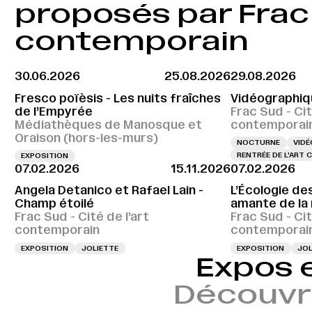
proposés par Frac S
contemporain
30.06.2026
25.08.2026
29.08.2026
Fresco poïèsis - Les nuits fraîches
Vidéographiq
de l’Empyrée
Frac Sud - Cit
Médiathèques de Manosque et
contemporai
Oraison (hors-les-murs)
NOCTURNE
VIDÉ
RENTRÉE DE L'ART
EXPOSITION
07.02.2026
15.11.2026
07.02.2026
Angela Detanico et Rafael Lain -
L’Écologie des
Champ étoilé
amante de la
Frac Sud - Cité de l’art
Frac Sud - Cit
contemporain
contemporai
EXPOSITION
JOLIETTE
EXPOSITION
JOL
Expos 
Découvr