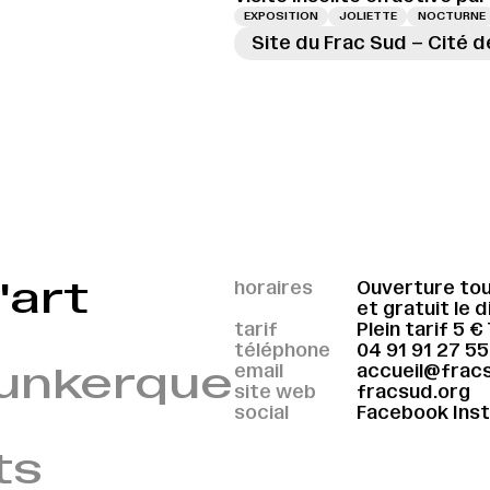
EXPOSITION
JOLIETTE
NOCTURNE
Site du Frac Sud – Cité d
'art
horaires
Ouverture tou
et gratuit le 
tarif
Plein tarif 5 €
téléphone
04 91 91 27 55
Dunkerque
email
accueil@frac
site web
fracsud.org
social
Facebook
Ins
ts