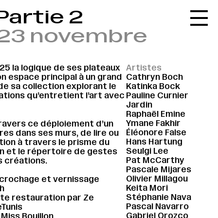
Partie 2
Accueil
u 23 novembre
Le réseau
L'agenda
25 la logique de ses plateaux
Artistes
La carte
n espace principal à un grand
Cathryn Boch
e sa collection explorant le
Katinka Bock
Le festival
lations qu’entretient l’art avec
Pauline Curnier
Jardin
Le lieu
Raphaël Emine
Ymane Fakhir
 travers ce déploiement d’un
Les ressources
Éléonore False
s dans ses murs, de lire ou
Hans Hartung
ction à travers le prisme du
Le journal
Seulgi Lee
in et le répertoire de gestes
Pat McCarthy
s créations.
Contact
Pascale Mijares
Olivier Millagou
ccrochage et vernissage
Recherche
Keita Mori
h
Stéphanie Nava
ite restauration par Ze
Pascal Navarro
eTunis
Gabriel Orozco
 Miss Bouillon