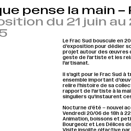
ue pense la main – 
sition du 21 juin a
5
Le Frac Sud bouscule en 20
d’exposition pour dédier so
projet autour des œuvres d
geste de l’artiste et les re
l’artisanat.
Il s’agit pour le Frac Sud à
ensemble important d’œuvre
relire l’histoire de sa colle
rapport de l’artiste à la ma
singuliers qu’instaurent ce
Nocturne d’été – nouvel a
Vendredi 20/06 de 18h à 22
Animation, boissons et pet
Bourgeoiz et Les Délices d
Visite insolite olfactive par