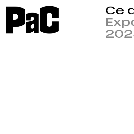
P
a
C
Ce q
Expo
202