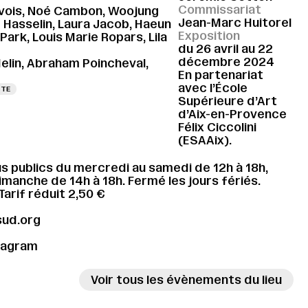
Commissariat
uvois, Noé Cambon, Woojung
Jean-Marc Huitorel
e Hasselin, Laura Jacob, Haeun
Exposition
ark, Louis Marie Ropars, Lila
du 26 avril au 22
décembre 2024
elin, Abraham Poincheval,
En partenariat
avec l’École
TTE
Supérieure d’Art
→
d’Aix-en-Provence
Félix Ciccolini
(ESAAix).
s publics du mercredi au samedi de 12h à 18h,
dimanche de 14h à 18h. Fermé les jours fériés.
 Tarif réduit 2,50 €
sud.org
tagram
Voir tous les évènements du lieu