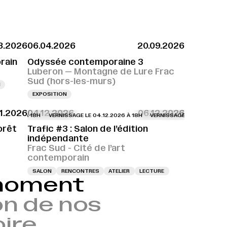
8.2026
06.04.2026
20.09.2026
rain
Odyssée contemporaine 3
Luberon — Montagne de Lure Frac
Sud (hors-les-murs)
N
EXPOSITION
11.2026
04.12.2026
06.12.2026
.2026 À 18H
VERNISSAGE LE 04.12.2026 À 18H
VERNISSAGE LE 04.12.2026 À 
orêt
Trafic #3 : Salon de l’édition
indépendante
Frac Sud - Cité de l’art
contemporain
SALON
RENCONTRES
ATELIER
LECTURE
 moment
n de nos
oire