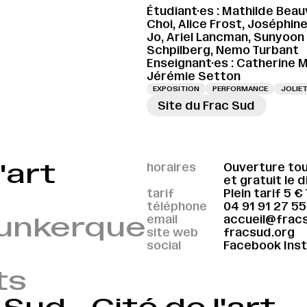
Étudiant·es : Mathilde Bea
Choi, Alice Frost, Joséphin
Jo, Ariel Lancman, Sunyoon P
Schpilberg, Nemo Turbant
Enseignant·es : Catherine M
Jérémie Setton
EXPOSITION
PERFORMANCE
JOLIE
Site du Frac Sud
'art
horaires
Ouverture tou
et gratuit le 
tarif
Plein tarif 5 €
téléphone
04 91 91 27 55
Dunkerque
email
accueil@frac
site web
fracsud.org
social
Facebook
Ins
ts