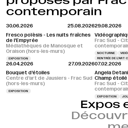
proposés par Frac S
contemporain
30.06.2026
25.08.2026
29.08.2026
Fresco poïèsis - Les nuits fraîches
Vidéographiq
de l’Empyrée
Frac Sud - Cit
Médiathèques de Manosque et
contemporai
Oraison (hors-les-murs)
NOCTURNE
VIDÉ
RENTRÉE DE L'ART
EXPOSITION
26.04.2026
27.09.2026
07.02.2026
Bouquet d’étoiles
Angela Detani
Centre d’art de Jausiers - Frac Sud
Champ étoilé
(hors-les-murs)
Frac Sud - Cit
contemporai
EXPOSITION
EXPOSITION
JOL
Expos 
Découvr
mem