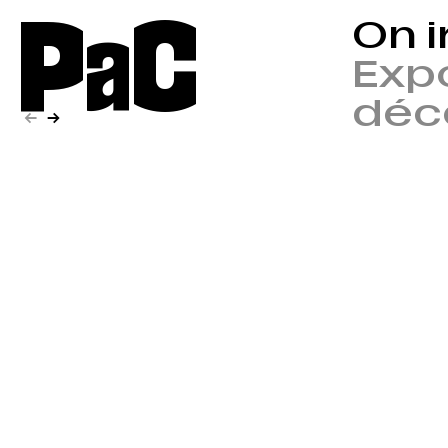
P
a
C
On i
Expo
déc
←
→