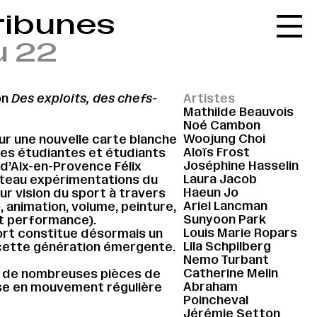
tribunes
Accueil
u 22
Le réseau
L'agenda
on
Des exploits, des chefs-
Artistes
La carte
Mathilde Beauvois
Noé Cambon
Le festival
Woojung Choi
our une nouvelle carte blanche
Aloïs Frost
 les étudiantes et étudiants
Le lieu
Joséphine Hasselin
 d’Aix-en-Provence Félix
Laura Jacob
lateau expérimentations du
Les ressources
Haeun Jo
r vision du sport à travers
Ariel Lancman
 animation, volume, peinture,
Le journal
Sunyoon Park
et performance).
Louis Marie Ropars
port constitue désormais un
Contact
Lila Schpilberg
 cette génération émergente.
Nemo Turbant
Recherche
Catherine Melin
e de nombreuses pièces de
Abraham
ise en mouvement régulière
Poincheval
Jérémie Setton