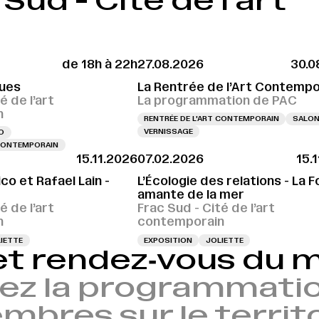
ud - Cité de l'art
de 18h à 22h
27.08.2026
30.0
ues
La Rentrée de l’Art Contempo
é de l’art
La programmation de PAC
n
RENTRÉE DE L'ART CONTEMPORAIN
SALO
VERNISSAGE
O
 CONTEMPORAIN
15.11.2026
07.02.2026
15.
VERNISSAGE LE 04.12
co et Rafael Lain -
L’Écologie des relations - La F
amante de la mer
é de l’art
Frac Sud - Cité de l’art
n
contemporain
IETTE
EXPOSITION
JOLIETTE
et rendez‑vous du
ez la programmatio
bres sur le territ