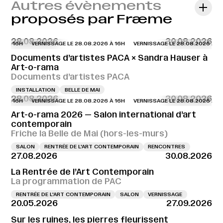
Autres évènements
proposés par Fræme
28.08.2026
30.08.2026
6 À 16H
VERNISSAGE LE 28.08.2026 À 16H
VERNISSAGE LE 28.08.2026 À 16
Documents d’artistes PACA × Sandra Hauser à
Art-o-rama
Documents d’artistes PACA
INSTALLATION
BELLE DE MAI
28.08.2026
30.08.2026
6 À 16H
VERNISSAGE LE 28.08.2026 À 16H
VERNISSAGE LE 28.08.2026 À 16
Art-o-rama 2026 — Salon international d’art
contemporain
Friche la Belle de Mai (hors-les-murs)
SALON
RENTRÉE DE L'ART CONTEMPORAIN
RENCONTRES
27.08.2026
30.08.2026
La Rentrée de l’Art Contemporain
La programmation de PAC
RENTRÉE DE L'ART CONTEMPORAIN
SALON
VERNISSAGE
20.05.2026
27.09.2026
Sur les ruines, les pierres fleurissent