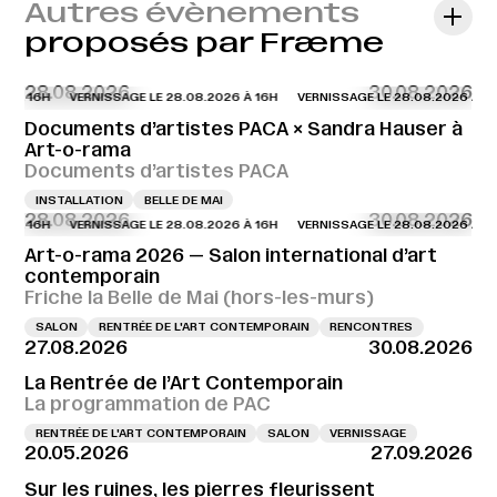
Autres évènements
proposés par Fræme
28.08.2026
30.08.2026
6 À 16H
VERNISSAGE LE 28.08.2026 À 16H
VERNISSAGE LE 28.08.2026 À 16H
Documents d’artistes PACA × Sandra Hauser à
Art-o-rama
Documents d’artistes PACA
INSTALLATION
BELLE DE MAI
28.08.2026
30.08.2026
6 À 16H
VERNISSAGE LE 28.08.2026 À 16H
VERNISSAGE LE 28.08.2026 À 16H
Art-o-rama 2026 — Salon international d’art
contemporain
Friche la Belle de Mai (hors-les-murs)
SALON
RENTRÉE DE L'ART CONTEMPORAIN
RENCONTRES
27.08.2026
30.08.2026
La Rentrée de l’Art Contemporain
La programmation de PAC
RENTRÉE DE L'ART CONTEMPORAIN
SALON
VERNISSAGE
20.05.2026
27.09.2026
Sur les ruines, les pierres fleurissent