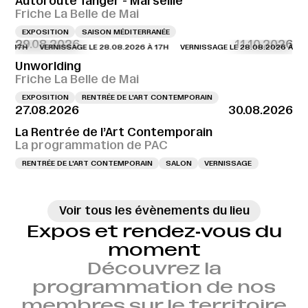
Autoroute Tanger - Marseille
Friche La Belle de Mai
EXPOSITION
SAISON MÉDITERRANÉE
29.08.2026
11.10.2026
 À 17H
VERNISSAGE LE 28.08.2026 À 17H
VERNISSAGE LE 28.08.2026 À 17H
Unworlding
Friche La Belle de Mai
EXPOSITION
RENTRÉE DE L'ART CONTEMPORAIN
27.08.2026
30.08.2026
La Rentrée de l’Art Contemporain
La programmation de PAC
RENTRÉE DE L'ART CONTEMPORAIN
SALON
VERNISSAGE
Voir tous les évènements du lieu
Expos et rendez‑vous du
moment
Découvrez la
programmation de nos
membres sur le territoire