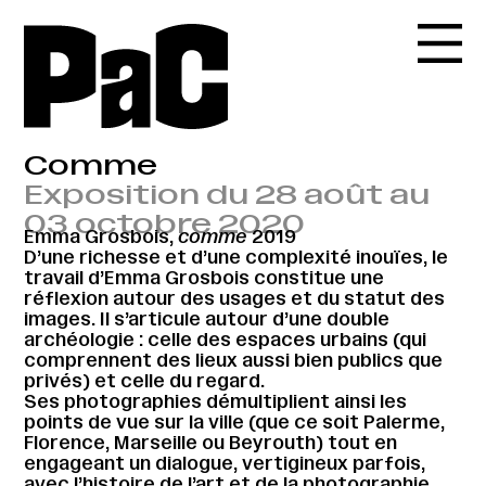
Comme
Exposition du 28 août au
03 octobre 2020
Emma Grosbois,
comme
2019
D’une richesse et d’une complexité inouïes, le
travail d’Emma Grosbois constitue une
réflexion autour des usages et du statut des
images. Il s’articule autour d’une double
archéologie : celle des espaces urbains (qui
comprennent des lieux aussi bien publics que
privés) et celle du regard.
Ses photographies démultiplient ainsi les
points de vue sur la ville (que ce soit Palerme,
Florence, Marseille ou Beyrouth) tout en
engageant un dialogue, vertigineux parfois,
avec l’histoire de l’art et de la photographie.