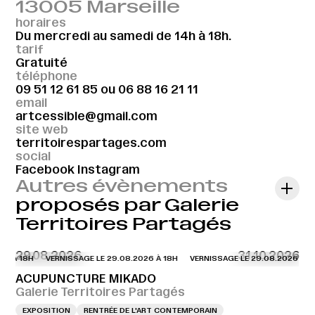
13005 Marseille
horaires
Du mercredi au samedi de 14h à 18h.
tarif
Gratuité
téléphone
09 51 12 61 85
ou
06 88 16 21 11
email
artcessible@gmail.com
site web
territoirespartages.com
social
Facebook
Instagram
Autres évènements
proposés par Galerie
Territoires Partagés
29.08.2026
31.10.2026
6 À 18H
VERNISSAGE LE 29.08.2026 À 18H
VERNISSAGE LE 29.08.2026 À 18
ACUPUNCTURE MIKADO
Galerie Territoires Partagés
EXPOSITION
RENTRÉE DE L'ART CONTEMPORAIN