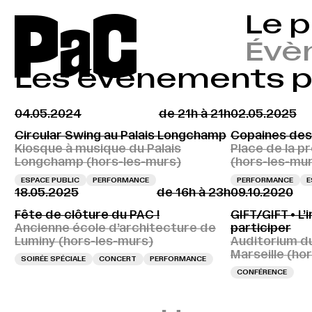
P
a
C
Le 
Évè
Les évènements 
04.05.2024
de 21h à 21h
02.05.2025
Circular Swing au Palais Longchamp
Copaines des
Kiosque à musique du Palais
Place de la p
Longchamp (hors-les-murs)
(hors-les-mu
ESPACE PUBLIC
PERFORMANCE
PERFORMANCE
E
18.05.2025
de 16h à 23h
09.10.2020
Fête de clôture du PAC !
GIFT/GIFT • L
Ancienne école d’architecture de
participer
Luminy (hors-les-murs)
Auditorium d
Marseille (ho
SOIRÉE SPÉCIALE
CONCERT
PERFORMANCE
CONFÉRENCE