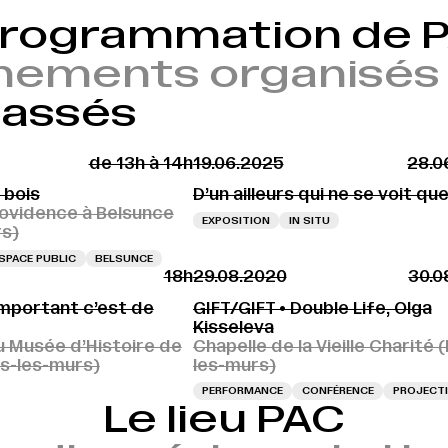
programmation de 
nements organisés 
passés
de 13h à 14h
19.06.2025
28.0
 bois
D’un ailleurs qui ne se voit que
rovidence à Belsunce
EXPOSITION
IN SITU
rs)
SPACE PUBLIC
BELSUNCE
18h
29.08.2020
30.0
’important c’est de
GIFT/GIFT • Double Life, Olga
Kisseleva
u Musée d’Histoire de
Chapelle de la Vieille Charité 
rs-les-murs)
les-murs)
PERFORMANCE
CONFÉRENCE
PROJECT
Le lieu PAC