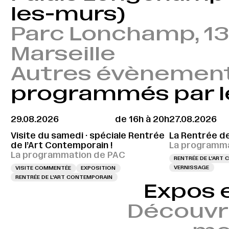
les-murs)
Parc Lonchamp, 1
Marseille
Autres évènemen
programmés par l
29.08.2026
de 16h à 20h
27.08.2026
Visite du samedi · spéciale Rentrée
La Rentrée d
de l’Art Contemporain !
La programma
La programmation de PAC
RENTRÉE DE L'ART
VERNISSAGE
VISITE COMMENTÉE
EXPOSITION
RENTRÉE DE L'ART CONTEMPORAIN
Expos 
Découvr