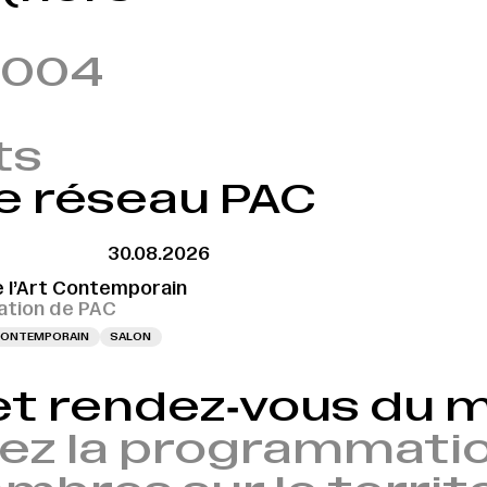
3004
ts
e réseau PAC
30.08.2026
e l’Art Contemporain
tion de PAC
 CONTEMPORAIN
SALON
et rendez‑vous du
ez la programmatio