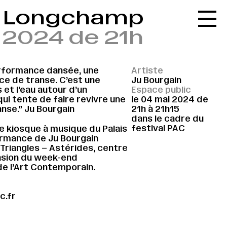
is Longchamp
Accueil
 2024 de 21h
Le réseau
L'agenda
rformance dansée, une
Artiste
La carte
e de transe. C’est une
Ju Bourgain
et l’eau autour d’un
Espace public
Le festival
i tente de faire revivre une
le 04 mai 2024 de
nse.” Ju Bourgain
21h à 21h15
Le lieu
dans le cadre du
festival PAC
e kiosque à musique du Palais
Les ressources
rmance de Ju Bourgain
Triangles – Astérides, centre
Le journal
asion du week-end
e l’Art Contemporain.
Contact
Recherche
c.fr