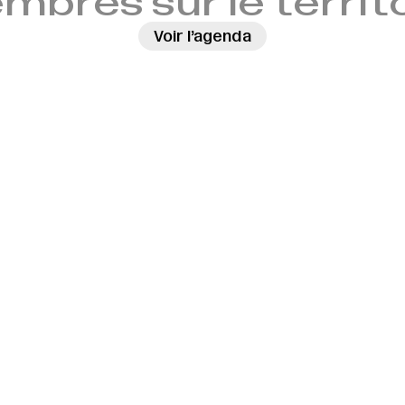
bres sur le territ
Voir l’agenda
→