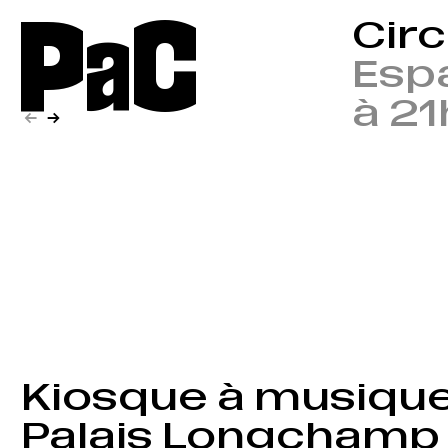
P
a
C
Cir
Espa
à 21
←
→
Kiosque à musiqu
Palais Longchamp 