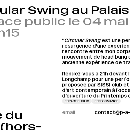
cular Swing au Pala
ce public le 04 mai
h15
“
Circular Swing
est une pe
résurgence d’une expérienc
rencontre entre mon corps 
mouvement de head bang qu
ancienne expérience de tra
Rendez-vous à 21h devant l
Longchamp pour une perfo
proposée par SISSI club et 
d’art contemporain à l’occ
d’ouverture du Printemps d
ESPACE PUBLIC
PERFORMANCE
e du
email
contact@p-a-
(hors-