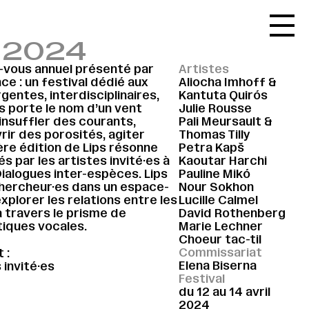
Accueil
l 2024
Le réseau
-vous annuel présenté par
Artistes
L'agenda
e : un festival dédié aux
Aliocha Imhoff &
entes, interdisciplinaires,
Kantuta Quirós
La carte
s porte le nom d’un vent
Julie Rousse
nsuffler des courants,
Pali Meursault &
Le festival
rir des porosités, agiter
Thomas Tilly
ère édition de Lips résonne
Petra Kapš
Le lieu
s par les artistes invité·es à
Kaoutar Harchi
ialogues inter-espèces. Lips
Pauline Mikó
Les ressources
 chercheur·es dans un espace-
Nour Sokhon
plorer les relations entre les
Lucille Calmel
Le journal
à travers le prisme de
David Rothenberg
tiques vocales.
Marie Lechner
Contact
Choeur tac-til
Commissariat
 :
Recherche
Elena Biserna
 invité·es
Festival
du 12 au 14 avril
2024