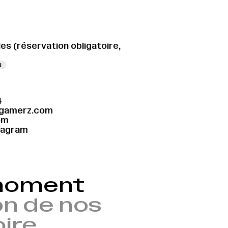
les (réservation obligatoire,
N
→
4
-gamerz.com
om
tagram
 moment
n de nos
oire