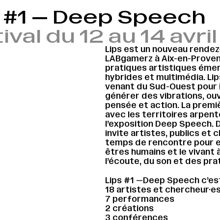
s #1 — Deep Speech
ival du 12 au 14 avri
Lips est un nouveau rendez
LABgamerz à Aix-en-Provenc
pratiques artistiques émerg
hybrides et multimédia. Lip
venant du Sud-Ouest pour i
générer des vibrations, ouv
pensée et action. La premi
avec les territoires arpenté
l’exposition Deep Speech. D
invite artistes, publics et
temps de rencontre pour ex
êtres humains et le vivant 
l’écoute, du son et des pra
Lips #1 —Deep Speech c’est
18 artistes et chercheur·es
7 performances
2 créations
3 conférences