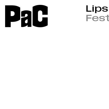
P
a
C
Lip
Fest