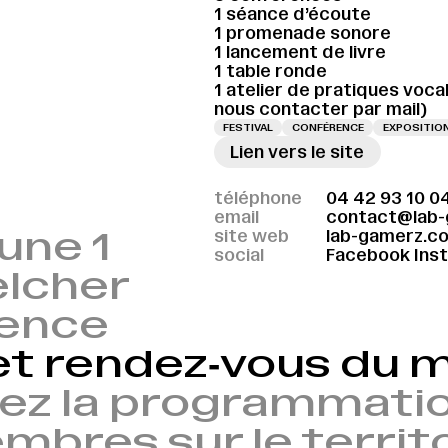
1 séance d’écoute
1 promenade sonore
1 lancement de livre
1 table ronde
1 atelier de pratiques voca
nous contacter par mail)
FESTIVAL
CONFÉRENCE
EXPOSITIO
Lien vers le site
téléphone
04 42 93 10 0
email
contact@lab
Aune 1
site web
lab-gamerz.c
social
Facebook
Ins
elcher
vence
et rendez‑vous du
ez la programmatio
bres sur le territ