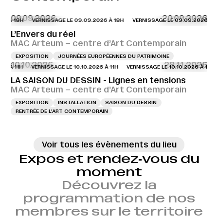
09.09.2026
20.09.2026
6 À 18H
VERNISSAGE LE 09.09.2026 À 18H
VERNISSAGE LE 09.09.2026 À 1
L’Envers du réel
MAC Arteum – centre d’Art Contemporain
EXPOSITION
JOURNÉES EUROPÉENNES DU PATRIMOINE
10.10.2026
28.11.2026
26 À 11H
VERNISSAGE LE 10.10.2026 À 11H
VERNISSAGE LE 10.10.2026 À 11H
LA SAISON DU DESSIN - Lignes en tensions
MAC Arteum – centre d’Art Contemporain
EXPOSITION
INSTALLATION
SAISON DU DESSIN
RENTRÉE DE L'ART CONTEMPORAIN
Voir tous les évènements du lieu
Expos et rendez‑vous du
moment
Découvrez la
programmation de nos
membres sur le territoire