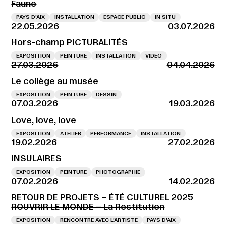
Faune
PAYS D'AIX
INSTALLATION
ESPACE PUBLIC
IN SITU
22.05.2026
03.07.2026
Hors-champ PICTURALITÉS
EXPOSITION
PEINTURE
INSTALLATION
VIDÉO
27.03.2026
04.04.2026
Le collège au musée
EXPOSITION
PEINTURE
DESSIN
07.03.2026
19.03.2026
Love, love, love
EXPOSITION
ATELIER
PERFORMANCE
INSTALLATION
19.02.2026
27.02.2026
INSULAIRES
EXPOSITION
PEINTURE
PHOTOGRAPHIE
07.02.2026
14.02.2026
RETOUR DE PROJETS – ÉTÉ CULTUREL 2025
ROUVRIR LE MONDE – La Restitution
EXPOSITION
RENCONTRE AVEC L’ARTISTE
PAYS D'AIX