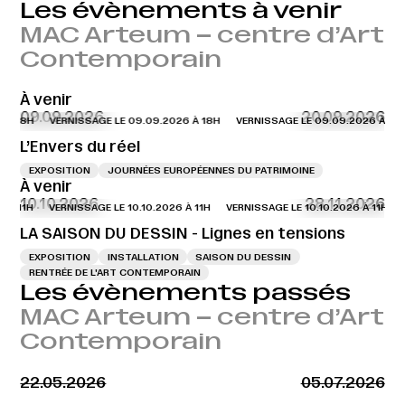
Les évènements à venir
MAC Arteum – centre d’Art
Contemporain
À venir
09.09.2026
20.09.2026
À 18H
VERNISSAGE LE 09.09.2026 À 18H
VERNISSAGE LE 09.09.2026 À 18H
L’Envers du réel
EXPOSITION
JOURNÉES EUROPÉENNES DU PATRIMOINE
À venir
10.10.2026
28.11.2026
À 11H
VERNISSAGE LE 10.10.2026 À 11H
VERNISSAGE LE 10.10.2026 À 11H
VE
LA SAISON DU DESSIN - Lignes en tensions
EXPOSITION
INSTALLATION
SAISON DU DESSIN
RENTRÉE DE L'ART CONTEMPORAIN
Les évènements passés
MAC Arteum – centre d’Art
Contemporain
22.05.2026
05.07.2026