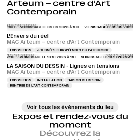
Arteum – centre d’Art
Contemporain
09.09.2026
20.09.2026
6 À 18H
VERNISSAGE LE 09.09.2026 À 18H
VERNISSAGE LE 09.09.2026 À 18
L’Envers du réel
MAC Arteum – centre d’Art Contemporain
EXPOSITION
JOURNÉES EUROPÉENNES DU PATRIMOINE
10.10.2026
28.11.2026
6 À 11H
VERNISSAGE LE 10.10.2026 À 11H
VERNISSAGE LE 10.10.2026 À 11H
LA SAISON DU DESSIN - Lignes en tensions
MAC Arteum – centre d’Art Contemporain
EXPOSITION
INSTALLATION
SAISON DU DESSIN
RENTRÉE DE L'ART CONTEMPORAIN
Voir tous les évènements du lieu
Expos et rendez‑vous du
moment
Découvrez la