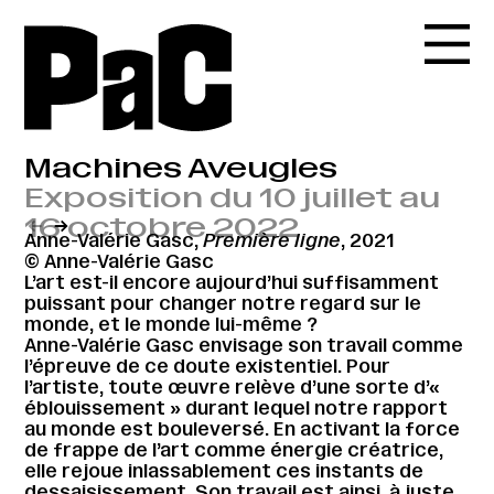
Machines Aveugles
Exposition du 10 juillet au
16 octobre 2022
←
→
Anne-Valérie Gasc,
Première ligne
, 2021
© Anne-Valérie Gasc
L’art est-il encore aujourd’hui suffisamment
puissant pour changer notre regard sur le
monde, et le monde lui-même ?
Anne-Valérie Gasc envisage son travail comme
l’épreuve de ce doute existentiel. Pour
l’artiste, toute œuvre relève d’une sorte d’«
éblouissement » durant lequel notre rapport
au monde est bouleversé. En activant la force
de frappe de l’art comme énergie créatrice,
elle rejoue inlassablement ces instants de
dessaisissement. Son travail est ainsi, à juste