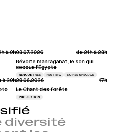
2h à 0h
03.07.2026
de 21h à 23h
Révolte mahraganat, le son qui
secoue l’Égypte
RENCONTRES
FESTIVAL
SOIRÉE SPÉCIALE
h à 20h
28.06.2026
17h
Toto
Le Chant des forêts
PROJECTION
sifié
 diversité