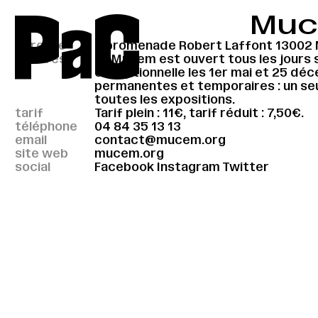
P
a
C
Mu
adresse
7 promenade Robert Laffont 13002 M
horaires
Le Mucem est ouvert tous les jours 
exceptionnelle les 1er mai et 25 dé
permanentes et temporaires : un seu
toutes les expositions.
tarif
Tarif plein : 11€, tarif réduit : 7,50€.
téléphone
04 84 35 13 13
email
contact@mucem.org
site web
mucem.org
social
Facebook
Instagram
Twitter