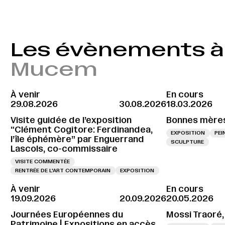
Les évènements à 
Mucem
À venir
En cours
29.08.2026
30.08.2026
18.03.2026
Visite guidée de l’exposition
Bonnes mère
“Clément Cogitore: Ferdinandea,
EXPOSITION
PEI
l’île éphémère” par Enguerrand
SCULPTURE
Lascols, co-commissaire
VISITE COMMENTÉE
RENTRÉE DE L'ART CONTEMPORAIN
EXPOSITION
À venir
En cours
19.09.2026
20.09.2026
20.05.2026
Journées Européennes du
Mossi Traoré,
Patrimoine | Expositions en accès