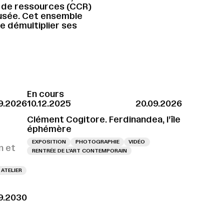
 de ressources (CCR)
musée. Cet ensemble
 démultiplier ses
En cours
9.2026
10.12.2025
20.09.2026
Clément Cogitore. Ferdinandea, l’île
éphémère
EXPOSITION
PHOTOGRAPHIE
VIDÉO
n et
RENTRÉE DE L'ART CONTEMPORAIN
ATELIER
9.2030