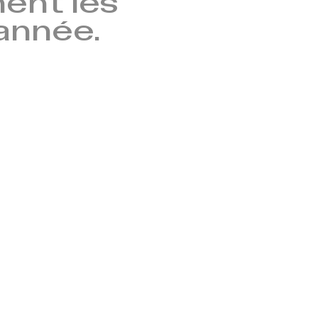
nent les
’année.
→