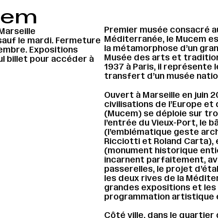
cem
Premier musée consacré au
arseille
Méditerranée, le Mucem es
sauf le mardi. Fermeture
la métamorphose d’un gra
cembre. Expositions
Musée des arts et traditio
l billet pour accéder à
1937 à Paris, il représente 
transfert d’un musée nation
Ouvert à Marseille en juin 
civilisations de l’Europe e
(Mucem) se déploie sur troi
l’entrée du Vieux-Port, le 
(l’emblématique geste arc
Ricciotti et Roland Carta), 
(monument historique ent
incarnent parfaitement, av
passerelles, le projet d’étab
les deux rives de la Méditer
grandes expositions et les
programmation artistique e
Côté ville, dans le quartier 