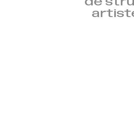
de stru
artist