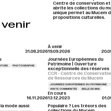
Centre de conservation et
abrite les collections du 
unique permet au Mucem de
propositions culturelles.
venir
À venir
31.08.2026
19.09.2026
20.0
s
Journées Européennes du
Patrimoine | Ouverture
NTURE
PHOTOGRAPHIE
exceptionnelle des réserves
CCR - Centre de Conservatio
de Ressources du Mucem
JOURNÉES EUROPÉENNES DU PATRIMOINE
VISITE COMMENTÉE
BELLE DE MAI
En cours
16.11.2026
13.12.2023
01.0
 la mode aussi
Populaire ? Les trésors des
collections du Mucem