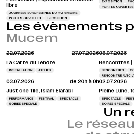
EXPOSITION
PH
libre
PORTES OUVERTES
JOURNÉES EUROPÉENNES DU PATRIMOINE
PORTES OUVERTES
EXPOSITION
Les évènements 
Mucem
22.07.2026
27.07.2026
08.07.2026
La Carte du Tendre
Rencontres |
INSTALLATION
ATELIER
RENCONTRES
C
RENCONTRE AVEC L
03.07.2026
de 20h à 0h
02.07.2026
Just one Tile, Islam Elarabi
Pleine Lune, T
PERFORMANCE
FESTIVAL
SPECTACLE
SPECTACLE
FEST
SOIRÉE SPÉCIALE
SOIRÉE SPÉCIALE
Un r
Le réseau