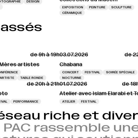
OTOGRAPHIE
DESIGN
EXPOSITION
PEINTURE
SCULPTURE
CÉRAMIQUE
passés
de 9h à 19h
03.07.2026
de 2
 Mères artistes
Chabana
ONFÉRENCE
CONCERT
FESTIVAL
SOIRÉE SPÉCIALE
’ARTISTE
TABLE RONDE
NOCTURNE
de 20h à 21h
01.07.2026
de 18
oto
Atelier avec Islam Elarabi et 
IVAL
PERFORMANCE
ATELIER
FESTIVAL
éseau riche et diver
 PAC rassemble une