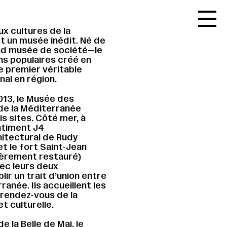
Accueil
x cultures de la
Le réseau
t un musée inédit. Né de
nd musée de société—le
L'agenda
ns populaires créé en
le premier véritable
La carte
al en région.
Le festival
2013, le Musée des
t de la Méditerranée
Le lieu
s sites. Côté mer, à
bâtiment J4
Les ressources
hitectural de Rudy
et le fort Saint-Jean
Le journal
ièrement restauré)
ec leurs deux
Contact
lir un trait d’union entre
ranée. Ils accueillent les
Recherche
 rendez-vous de la
t culturelle.
de la Belle de Mai, le