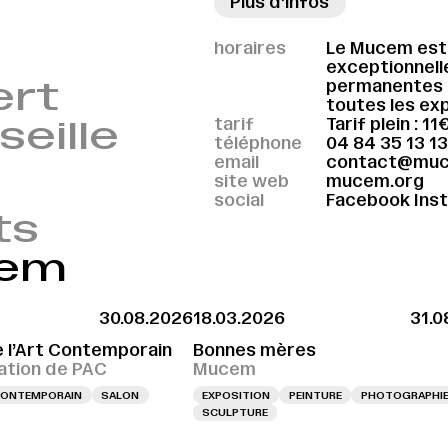
Plus d’infos
→
horaires
Le Mucem est 
exceptionnell
ert
permanentes e
toutes les exp
seille
tarif
Tarif plein : 11
téléphone
04 84 35 13 13
email
contact@muc
site web
mucem.org
social
Facebook
Ins
ts
cem
30.08.2026
18.03.2026
31.0
e l’Art Contemporain
Bonnes mères
tion de PAC
Mucem
 CONTEMPORAIN
SALON
EXPOSITION
PEINTURE
PHOTOGRAPHI
SCULPTURE