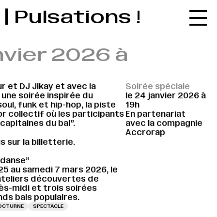
| Pulsations !
Accueil
Le réseau
nvier 2026 à
L'agenda
La carte
r et DJ Jikay et avec la
Soirée spéciale
Le festival
une soirée inspirée du
le 24 janvier 2026 à
oul, funk et hip-hop, la piste
19h
Le lieu
 collectif où les participants
En partenariat
“capitaines du bal”.
avec la compagnie
Les ressources
Accrorap
 sur la billetterie.
Le journal
a danse”
Contact
5 au samedi 7 mars 2026, le
teliers découvertes de
Recherche
s-midi et trois soirées
nds bals populaires.
OCTURNE
SPECTACLE