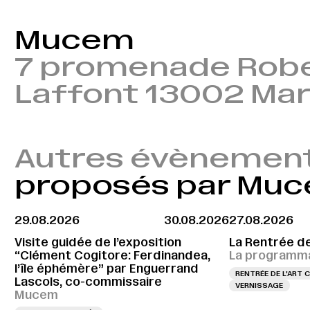
Mucem
7 promenade Rob
Laffont 13002 Mar
Autres évènemen
proposés par Mu
29.08.2026
30.08.2026
27.08.2026
Visite guidée de l’exposition
La Rentrée d
“Clément Cogitore: Ferdinandea,
La programma
l’île éphémère” par Enguerrand
RENTRÉE DE L'ART
Lascols, co-commissaire
VERNISSAGE
Mucem