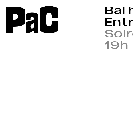
P
a
C
Bal 
Entr
Soir
19h