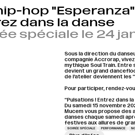
hip-hop "Esperanza" 
ez dans la danse
ée spéciale le 24 ja
Sous la direction du danseu
compagnie Accrorap, vivez 
mythique Soul Train. Entre s
devient un grand dancefloor
de l’atelier deviennent les 
Pour participer, rendez-vous
“Pulsations ! Entrez dans l
Du samedi 15 novembre 202
Mucem vous propose des a
danses chaque samedi aprè
festives aux allures de gra
SOIRÉE SPÉCIALE
PERFORMANCE
N