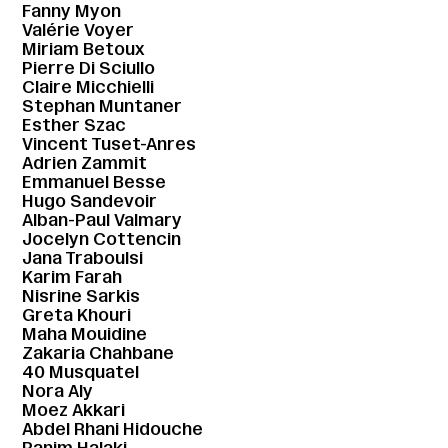
Fanny Myon
Valérie Voyer
Miriam Betoux
Pierre Di Sciullo
Claire Micchielli
Stephan Muntaner
Esther Szac
Vincent Tuset-Anres
Adrien Zammit
Emmanuel Besse
Hugo Sandevoir
Alban-Paul Valmary
Jocelyn Cottencin
Jana Traboulsi
Karim Farah
Nisrine Sarkis
Greta Khouri
Maha Mouidine
Zakaria Chahbane
40 Musquatel
Nora Aly
Moez Akkari
Abdel Rhani Hidouche
Ranim Halaki