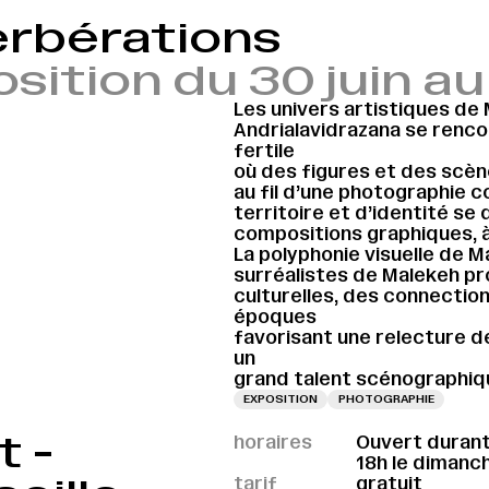
erbérations
sition du 30 juin a
Les univers artistiques de 
Andrialavidrazana se renco
fertile
où des figures et des scèn
au fil d’une photographie 
territoire et d’identité s
compositions graphiques, à 
La polyphonie visuelle de M
surréalistes de Malekeh pr
culturelles, des connection
époques
favorisant une relecture de 
un
grand talent scénographiq
EXPOSITION
PHOTOGRAPHIE
t -
horaires
Ouvert durant 
18h le dimanch
tarif
gratuit