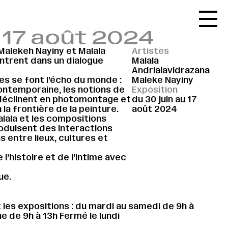
Accueil
u 17 août 2024
Le réseau
Malekeh Nayiny et Malala
Artistes
L'agenda
ntrent dans un dialogue
Malala
Andrialavidrazana
La carte
es se font l’écho du monde :
Maleke Nayiny
contemporaine, les notions de
Exposition
Le festival
e déclinent en photomontage et
du 30 juin au 17
la frontière de la peinture.
août 2024
Le lieu
alala et les compositions
oduisent des interactions
Les ressources
s entre lieux, cultures et
Le journal
l’histoire et de l’intime avec
Contact
ue.
Recherche
les expositions : du mardi au samedi de 9h à
e de 9h à 13h Fermé le lundi