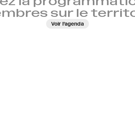
ez la programmatio
bres sur le territ
Voir l’agenda
→