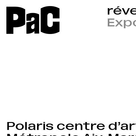
P
a
C
rév
Expo
←
→
Polaris centre d’ar