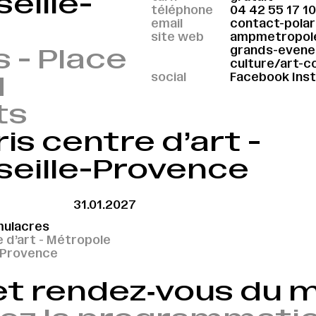
eille-
téléphone
04 42 55 17 10
email
contact-pola
site web
ampmetropole.
grands-evene
 - Place
culture/art-
social
Facebook
Ins
d
ts
is centre d’art -
seille-Provence
31.01.2027
mulacres
e d’art - Métropole
e-Provence
et rendez‑vous du