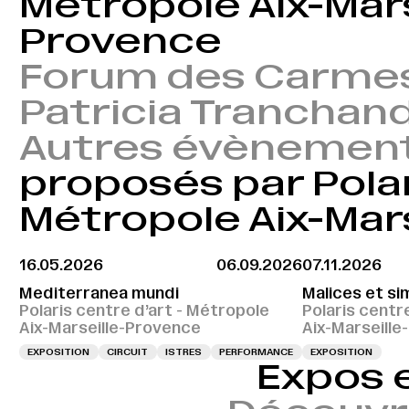
Métropole Aix-Mars
Provence
Forum des Carmes
Patricia Tranchan
Autres évènemen
proposés par Polar
Métropole Aix-Mar
16.05.2026
06.09.2026
07.11.2026
Mediterranea mundi
Malices et si
Polaris centre d’art - Métropole
Polaris centr
Aix-Marseille-Provence
Aix-Marseill
EXPOSITION
CIRCUIT
ISTRES
PERFORMANCE
EXPOSITION
Expos 