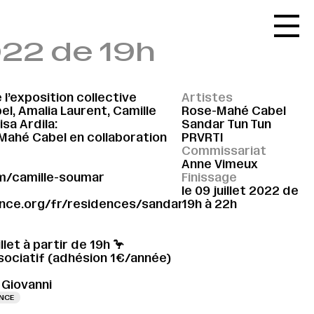
Accueil
2022 de 19h
Le réseau
L'agenda
 l’exposition collective
Artistes
La carte
l, Amalia Laurent, Camille
Rose-Mahé Cabel
sa Ardila:
Sandar Tun Tun
Le festival
ahé Cabel en collaboration
PRVRTI
Commissariat
Le lieu
Anne Vimeux
m/camille-soumar
Finissage
Les ressources
le 09 juillet 2022 de
ance.org/fr/residences/sandar-
19h à 22h
Le journal
Contact
let à partir de 19h 🦩
associatif (adhésion 1€/année)
Recherche
 Giovanni
NCE