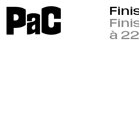
P
a
C
Fini
Fini
à 2