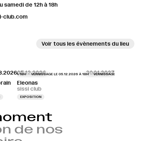
u samedi de 12h à 18h
i-club.com
m
Voir tous les évènements du lieu
8.2026
05.12.2026
30.01.2027
2.2026 À 18H
ISSAGE LE 27.08.2026 À 17H
VERNISSAGE LE 05.12.2026 À 18H
VERNISSAGE LE 05.12.2026 À
rain
Eleonas
sissi club
N
EXPOSITION
 moment
n de nos