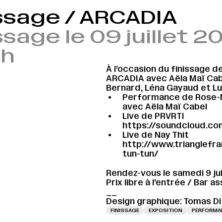
ssage / ARCADIA
ssage le 09 juillet 
2h
À l’occasion du finissage de
ARCADIA avec Aëla Maï Cabe
Bernard, Léna Gayaud et Lui
Performance de Rose-M
avec Aëla Maï Cabel
Live de PRVRTI
https://soundcloud.co
Live de Nay Thit
http://www.trianglefr
tun-tun/
Rendez-vous le samedi 9 juil
Prix libre à l’entrée / Bar 
__
Design graphique: Tomas Di
FINISSAGE
EXPOSITION
PERFORMA