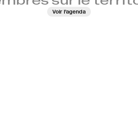
bres sur le territ
Voir l’agenda
→