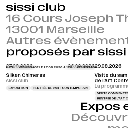
sissi club
16 Cours Joseph Th
13001 Marseille
Autres évènemen
proposés par sissi
27.08.2026
26.09.2026
29.08.2026
6 À 17H
VERNISSAGE LE 27.08.2026 À 17H
VERNISSAGE LE 27.08.2026 À 17H
Silken Chimeras
Visite du sam
sissi club
de l’Art Cont
La programma
EXPOSITION
RENTRÉE DE L'ART CONTEMPORAIN
VISITE COMMENTÉ
RENTRÉE DE L'ART
Expos 
Découvr