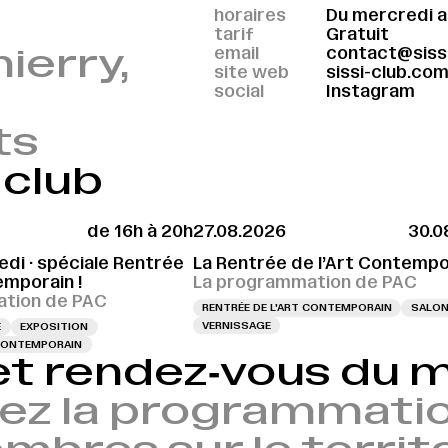
horaires
Du mercredi a
tarif
Gratuit
ierry,
email
contact@siss
site web
sissi-club.co
social
Instagram
ts
 club
de 16h à 20h
27.08.2026
30.0
VERNISSAGE LE 27.08.2026 À 17H
VERNISSAGE LE 27.08.2026 À 17H
VERNISSAGE LE 05.1
VERN
edi · spéciale Rentrée
La Rentrée de l’Art Contempo
emporain !
La programmation de PAC
tion de PAC
RENTRÉE DE L'ART CONTEMPORAIN
SALO
VERNISSAGE
E
EXPOSITION
 CONTEMPORAIN
et rendez‑vous du
ez la programmatio