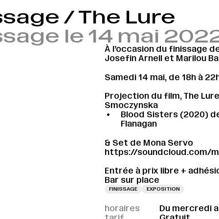
ssage / The Lure
ssage le 14 mai 2022
À l’occasion du finissage 
Josefin Arnell et Marilou 
Samedi 14 mai, de 18h à 22h
Projection du film, The Lur
Smoczynska
Blood Sisters (2020) de
Flanagan
& Set de Mona Servo
https://soundcloud.com/
Entrée à prix libre + adhési
Bar sur place
FINISSAGE
EXPOSITION
horaires
Du mercredi a
tarif
Gratuit