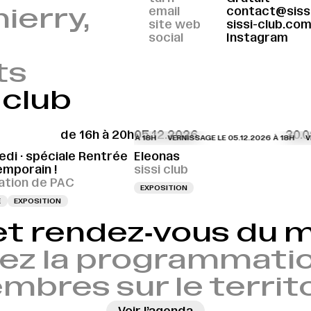
ierry,
email
contact@siss
site web
sissi-club.co
social
Instagram
ts
 club
de 16h à 20h
05.12.2026
30.0
H
VERNISSAGE LE 27.08.2026 À 17H
VERNISSAGE LE 05.12.2026 À 18H
VERNISSAGE LE 27.08.2026 À 17H
VERNISSAGE LE 05.12.2026 À 18H
VERN
VER
edi · spéciale Rentrée
Eleonas
emporain !
sissi club
tion de PAC
EXPOSITION
E
EXPOSITION
et rendez‑vous du
ez la programmatio
bres sur le territ