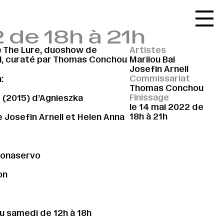
Accueil
 de 18h à 21h
Le réseau
de The Lure, duoshow de
Artistes
L'agenda
Bal, curaté par Thomas Conchou
Marilou Bal
Josefin Arnell
La carte
Commissariat
:
Thomas Conchou
Le festival
Finissage
e (2015) d’Agnieszka
le 14 mai 2022 de
Le lieu
18h à 21h
 Josefin Arnell et Helen Anna
Les ressources
Le journal
monaservo
Contact
on
Recherche
u samedi de 12h à 18h