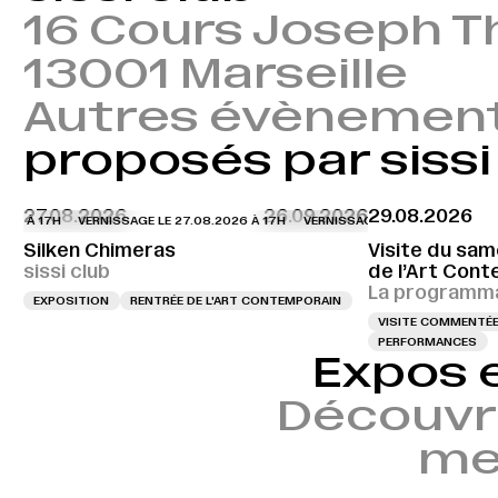
16 Cours Joseph Th
13001 Marseille
Autres évènemen
proposés par sissi
27.08.2026
26.09.2026
29.08.2026
6 À 17H
VERNISSAGE LE 27.08.2026 À 17H
VERNISSAGE LE 27.08.2026 À 17
Silken Chimeras
Visite du sam
sissi club
de l’Art Cont
La programma
EXPOSITION
RENTRÉE DE L'ART CONTEMPORAIN
VISITE COMMENTÉ
PERFORMANCES
Expos 
Découvr
mem