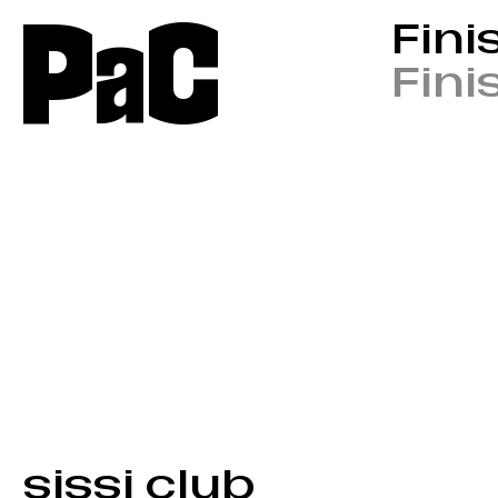
P
a
C
Fini
Fini
sissi club