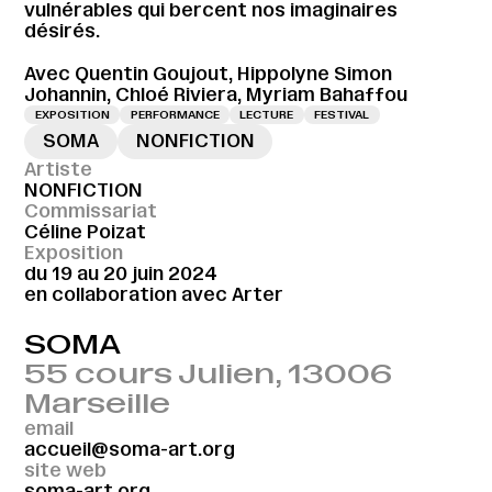
vulnérables qui bercent nos imaginaires
désirés.
Avec Quentin Goujout, Hippolyne Simon
Johannin, Chloé Riviera, Myriam Bahaffou
EXPOSITION
PERFORMANCE
LECTURE
FESTIVAL
→
SOMA
NONFICTION
Artiste
NONFICTION
Commissariat
Céline Poizat
Exposition
du 19 au 20 juin 2024
en collaboration avec Arter
SOMA
55 cours Julien, 13006
Marseille
email
accueil@soma-art.org
site web
soma-art.org