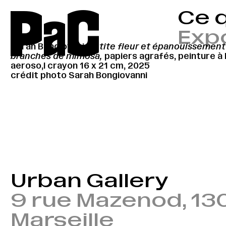
P
a
C
Ce q
Expo
←
→
Sarah Bongiovani,
Petite fleur et épanouissemen
branches de mimosa,
papiers agrafés, peinture à l’
aeroso,l crayon 16 x 21 cm, 2025
crédit photo Sarah Bongiovanni
Urban Gallery
9 rue Mazenod, 13
Marseille