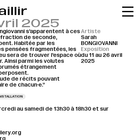
illir
Accueil
vril 2025
Le réseau
ngiovanni s’apparentent à ces
Artiste
L'agenda
e fraction de seconde,
Sarah
ent. Habitée par les
BONGIOVANNI
La carte
es pensées fragmentées, les
Exposition
eu sera de trouver l’espace où
du 11 au 26 avril
Le festival
r. Ainsi parmi les volutes
2025
embrumés étrangement
Le lieu
uperposent.
tude de récits pouvant
Les ressources
ire de chacun·e.”
Le journal
INSTALLATION
Contact
credi au samedi de 13h30 à 18h30 et sur
Recherche
lery.org
org