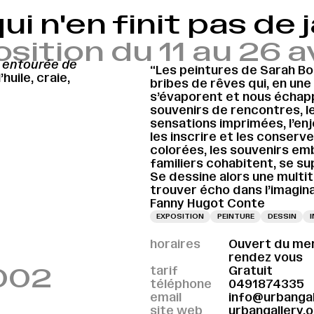
ui n'en finit pas de ja
sition du 11 au 26 a
t entourée de
“Les peintures de Sarah Bo
huile, craie,
bribes de rêves qui, en un
s’évaporent et nous échapp
souvenirs de rencontres, l
sensations imprimées, l’enj
les inscrire et les conserve
colorées, les souvenirs 
familiers cohabitent, se s
Se dessine alors une multi
trouver écho dans l’imagina
Fanny Hugot Conte
EXPOSITION
PEINTURE
DESSIN
horaires
Ouvert du mer
rendez vous
002
tarif
Gratuit
téléphone
0491874335
email
info@urbangal
site web
urbangallery.