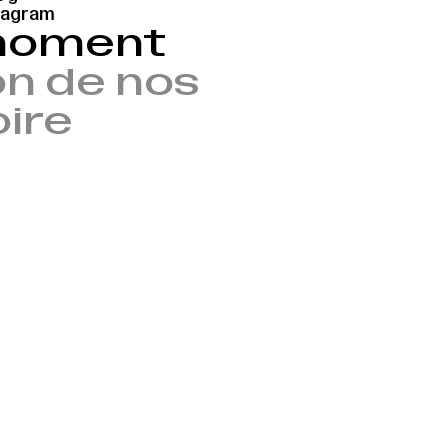
tagram
 moment
n de nos
oire