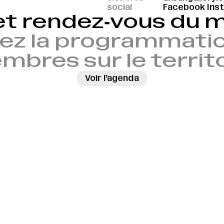
social
Facebook
Ins
et rendez‑vous du
ez la programmatio
bres sur le territ
Voir l’agenda
→