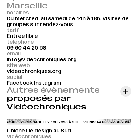
Marseille
horaires
Du mercredi au samedi de 14h à 18h. Visites de
groupes sur rendez-vous
tarif
Entrée libre
téléphone
09 60 44 25 58
email
info@videochroniques.org
site web
videochroniques.org
social
Facebook
Instagram
Autres évènements
proposés par
Vidéochroniques
28.08.2026
25.10.2026
26 À 18H
VERNISSAGE LE 27.08.2026 À 18H
VERNISSAGE LE 27.08.2026 À 18
Chiche ! le design au Sud
Vidéochroniques