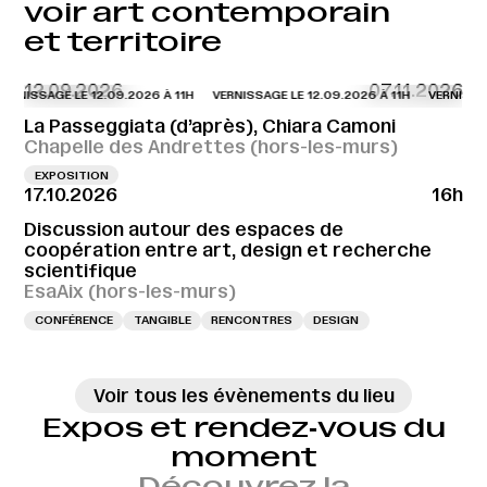
voir art contemporain
et territoire
12.09.2026
07.11.2026
ERNISSAGE LE 12.09.2026 À 11H
VERNISSAGE LE 12.09.2026 À 11H
VERNISSAG
La Passeggiata (d’après), Chiara Camoni
Chapelle des Andrettes (hors-les-murs)
EXPOSITION
17.10.2026
16h
Discussion autour des espaces de
coopération entre art, design et recherche
scientifique
EsaAix (hors-les-murs)
CONFÉRENCE
TANGIBLE
RENCONTRES
DESIGN
Voir tous les évènements du lieu
Expos et rendez‑vous du
moment
Découvrez la