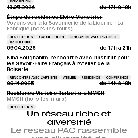
EXPOSITION
13.05.2026
de 17h à 19h
Étape de résidence Elvire Ménétrier
Voyons voir à la Savonnerie de la Licorne - La
Fabrique (hors-les-murs)
RESTITUTION
COURS JULIEN
RENCONTRE AVEC L’ARTISTE
SCULPTURE
09.04.2026
de 17h à 21h
Nina Boughanim, rencontre avec l’Institut pour
les Savoir-Faire Français à l’Atelier de la
Boiserie
RENCONTRE AVEC L’ARTISTE
ATELIER
RÉSIDENCE
CONFÉRENCE
03.11.2025
de 14h à 18h
Résidence Victoire Barbot à la MMSH
MMSH (hors-les-murs)
RESTITUTION
Un réseau riche et
diversifié
Le réseau PAC rassemble