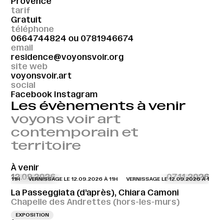
Provence
tarif
Gratuit
téléphone
0664744824
ou
0781946674
email
residence@voyonsvoir.org
site web
voyonsvoir.art
social
Facebook
Instagram
Les évènements à venir
voyons voir art
contemporain et
territoire
À venir
12.09.2026
07.11.2026
 À 11H
VERNISSAGE LE 12.09.2026 À 11H
VERNISSAGE LE 12.09.2026 À 11H
La Passeggiata (d’après), Chiara Camoni
Chapelle des Andrettes (hors-les-murs)
EXPOSITION