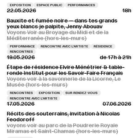
EXPOSITION
ESPACE PUBLIC
PERFORMANCES
22.05.2026
18h
Bauxite et fumée noire — dans tes grands
yeux blancs je palpite, Jenny Abouav
Voyons Voir au Broyage du Midi et de la
Méditerranée (hors-les-murs)
PERFORMANCE
RENCONTRE AVEC L’ARTISTE
RÉSIDENCE
RENCONTRES
19.05.2026
de 17h à 21h
Étape de résidence Elvire Ménétrier & table-
ronde Institut pour les Savoir-Faire Français
Voyons voir à la savonnerie de la Licorne, Le
Musée (hors-les-murs)
RENCONTRES
EXPOSITION
SUR RENDEZ-VOUS
RENCONTRE AVEC L’ARTISTE
17.05.2026
07.06.2026
Récits des souterrains, invitation à Nicolas
Feodoroff
voyons voir au parc de la Poudrerie Royale
Miramas et Saint-Chamas (hors-les-murs)