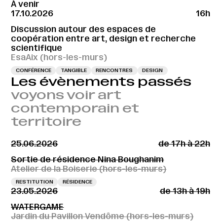
À venir
17.10.2026
16h
Discussion autour des espaces de
coopération entre art, design et recherche
scientifique
EsaAix (hors-les-murs)
CONFÉRENCE
TANGIBLE
RENCONTRES
DESIGN
Les évènements passés
voyons voir art
contemporain et
territoire
25.06.2026
de 17h à 22h
Sortie de résidence Nina Boughanim
Atelier de la Boiserie (hors-les-murs)
RESTITUTION
RÉSIDENCE
23.05.2026
de 13h à 19h
WATERGAME
Jardin du Pavillon Vendôme (hors-les-murs)