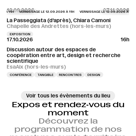
12.09.2026
07.11.2026
6 À 11H
VERNISSAGE LE 12.09.2026 À 11H
VERNISSAGE LE 12.09.2026 À 11H
La Passeggiata (d’après), Chiara Camoni
Chapelle des Andrettes (hors-les-murs)
EXPOSITION
17.10.2026
16h
Discussion autour des espaces de
coopération entre art, design et recherche
scientifique
EsaAix (hors-les-murs)
CONFÉRENCE
TANGIBLE
RENCONTRES
DESIGN
Voir tous les évènements du lieu
Expos et rendez‑vous du
moment
Découvrez la
programmation de nos