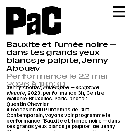
Bauxite et fumée noire —
dans tes grands yeux
blancs je palpite, Jenny
Abouav
Performance le 22 mai
2026 à 18h30
Jenny Abouav,
Enveloppe — sculpture
vivante
, 2023, performance 3h, Centre
Wallonie-Bruxelles, Paris, photo :
Quentin Chevrier
À l’occasion du Printemps de l’Art
Contemporain, voyons voir programme la
performance “Bauxite et fumée noire — dans
tes grands yeux blancs je palpite” de Jenny