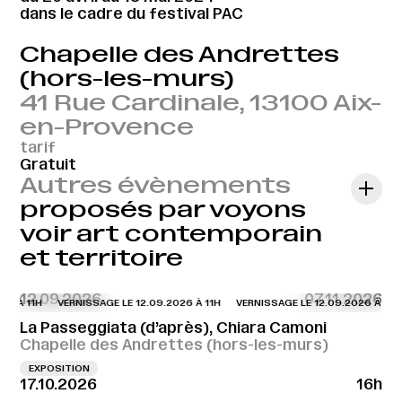
dans le cadre du festival PAC
Chapelle des Andrettes
(hors-les-murs)
41 Rue Cardinale, 13100 Aix-
en-Provence
tarif
Gratuit
Autres évènements
proposés par voyons
voir art contemporain
et territoire
12.09.2026
07.11.2026
6 À 11H
VERNISSAGE LE 12.09.2026 À 11H
VERNISSAGE LE 12.09.2026 À 11H
La Passeggiata (d’après), Chiara Camoni
Chapelle des Andrettes (hors-les-murs)
EXPOSITION
17.10.2026
16h