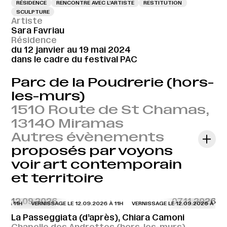
RÉSIDENCE
RENCONTRE AVEC L’ARTISTE
RESTITUTION
SCULPTURE
Artiste
Sara Favriau
Résidence
du 12 janvier au 19 mai 2024
dans le cadre du festival PAC
Parc de la Poudrerie (hors-
les-murs)
1510 Route de St Chamas,
13140 Miramas
Autres évènements
proposés par voyons
voir art contemporain
et territoire
12.09.2026
07.11.2026
6 À 11H
VERNISSAGE LE 12.09.2026 À 11H
VERNISSAGE LE 12.09.2026 À 11H
La Passeggiata (d’après), Chiara Camoni