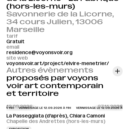
(hors-les-murs)
Savonnerie de la Licorne,
34 cours Julien, 13006
Marseille
tarif
Gratuit
email
residence@voyonsvoir.org
site web
voyonsvoir.art/project/elvire-menetrier/
Autres évènements
proposés par voyons
voir art contemporain
et territoire
12.09.2026
07.11.2026
6 À 11H
VERNISSAGE LE 12.09.2026 À 11H
VERNISSAGE LE 12.09.2026 À 11H
La Passeggiata (d’après), Chiara Camoni
Chapelle des Andrettes (hors-les-murs)
EXPOSITION