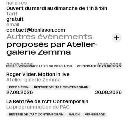
horaires
Ouvert du mardi au dimanche de 11h à 19h
tarif
gratuit
email
contact@bonisson.com
Autres évènements
proposés par Atelier-
galerie Zemma
27.08.2026
17.10.2026
6 À 15H
VERNISSAGE LE 29.08.2026 À 15H
VERNISSAGE LE 29.08.2026 À 15
Roger Vilder. Motion in live
Atelier-galerie Zemma
EXPOSITION
RENTRÉE DE L'ART CONTEMPORAIN
27.08.2026
30.08.2026
La Rentrée de l’Art Contemporain
La programmation de PAC
RENTRÉE DE L'ART CONTEMPORAIN
SALON
VERNISSAGE