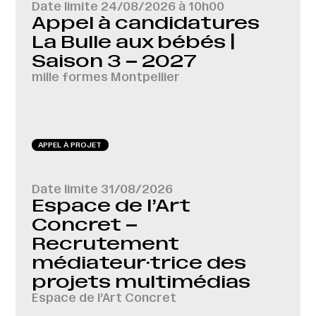
Date limite
24/08/2026 à 10h00
Appel à candidatures
La Bulle aux bébés |
Saison 3 – 2027
mille formes Montpellier
APPEL À PROJET
Date limite
31/08/2026
Espace de l’Art
Concret –
Recrutement
médiateur·trice des
projets multimédias
Espace de l’Art Concret