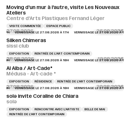
Moving d’un mur à l’autre, visite Les Nouveaux
Ateliers
Centre d’Arts Plastiques Fernand Léger
VISITE COMMENTÉE
ESPACE PUBLIC
27.08.2026
26.09.2026
VERNISSAGE LE 27.08.2026 À 17H
VERNISSAGE LE 27.08.2026 À 17H
Silken Chimeras
sissi club
EXPOSITION
RENTRÉE DE L'ART CONTEMPORAIN
28.08.2026
19.09.2026
VERNISSAGE LE 27.08.2026 À 18H
VERNISSAGE LE 27.08.2026 À 18H
Al Alba / Art-Cade*
Médusa - Art-cade *
EXPOSITION
RÉSIDENCE
RENTRÉE DE L'ART CONTEMPORAIN
27.08.2026
30.08.2026
VERNISSAGE LE 27.08.2026 À 18H
VERNISSAGE LE 27.08.2026 À 18H
solə invite Coraline de Chiara
solə
EXPOSITION
RENCONTRE AVEC L’ARTISTE
BELLE DE MAI
RENTRÉE DE L'ART CONTEMPORAIN