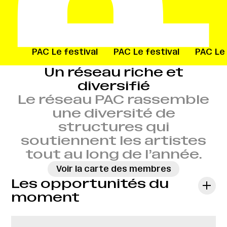
ival
PAC
Le festival
PAC
Le festival
PAC
Le 
Un réseau riche et
diversifié
Le réseau PAC rassemble
une diversité de
structures qui
soutiennent les artistes
tout au long de l’année.
Voir la carte des membres
Les opportunités du
moment